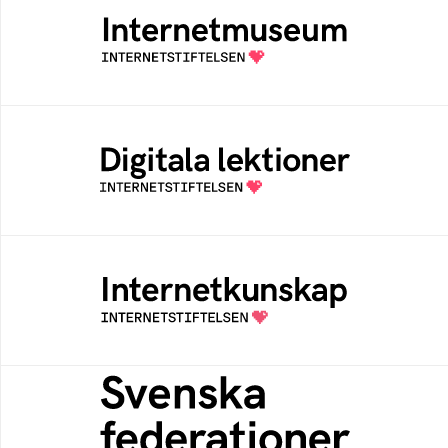
Ett digitalt museum som byggts, och kureras
av Internetstiftelsen
Digitala lektioner
Öppen digital lärresurs med färdiga lektioner
för alla stadier i grundskolan
Internetkunskap
Samlad kunskap som hjälper dig att bli en
säker och medveten internetanvändare
Svenska federationer
Grunden för medlemskap i en sektors- eller
kontextspecifik federation