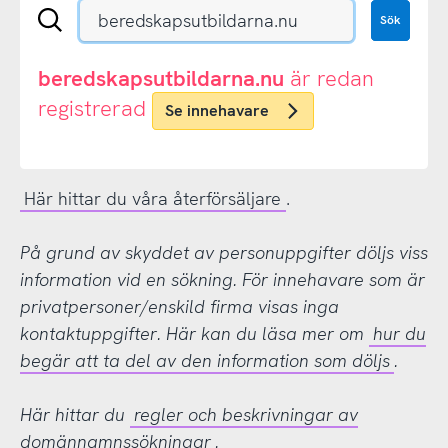
Sök
Sök
en
.se-
eller
beredskapsutbildarna.nu
är redan
.nu-
registrerad
Se innehavare
domän
Här hittar du våra återförsäljare
.
På grund av skyddet av personuppgifter döljs viss
information vid en sökning. För innehavare som är
privatpersoner/enskild firma visas inga
kontaktuppgifter. Här kan du läsa mer om
hur du
begär att ta del av den information som döljs
.
Här hittar du
regler och beskrivningar av
domännamnssökningar
.