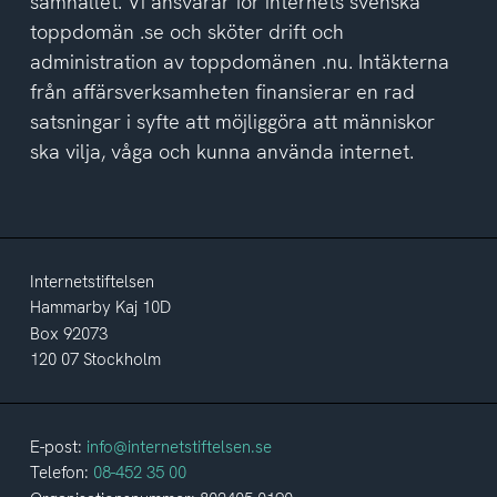
samhället. Vi ansvarar för internets svenska
toppdomän .se och sköter drift och
administration av toppdomänen .nu. Intäkterna
från affärsverksamheten finansierar en rad
satsningar i syfte att möjliggöra att människor
ska vilja, våga och kunna använda internet.
Internetstiftelsen
Hammarby Kaj 10D
Box 92073
120 07 Stockholm
E-post:
info@internetstiftelsen.se
Telefon:
08-452 35 00