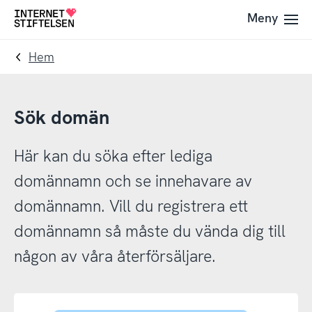
Till
Till
Meny
Till
navigering
innehåll
startsida
Hem
Sök domän
Här kan du söka efter lediga
domännamn och se innehavare av
domännamn. Vill du registrera ett
domännamn så måste du vända dig till
någon av våra återförsäljare.