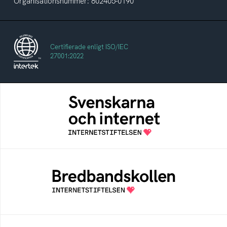
Organisationsnummer: 802405-0190
Certifierade enligt ISO/IEC
27001:2022
Svenskarna och internet
En årlig studie av svenska folkets
internetvanor
Bredbandskollen
Bredbandskollen är ett oberoende
konsumentverktyg som drivs av
Internetstiftelsen
Internetmuseum