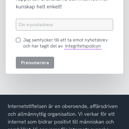
kunskap helt enkelt!
Din
e-
postadress
Jag
Jag samtycker till att ta emot nyhetsbrev
samtycker
och har tagit del av
Integritetspolicyn
till
att
Prenumerera
ta
emot
nyhetsbrev
och
har
tagit
del
Internetstiftelsen är en oberoende, affärsdriven
av
och allmännyttig organisation. Vi verkar för ett
integritetspolicyn
internet som bidrar positivt till människan och