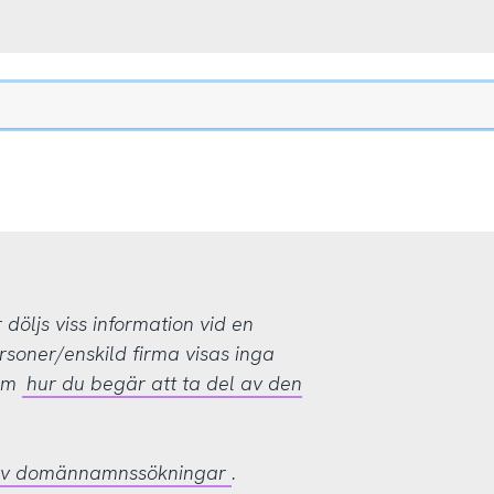
öljs viss information vid en
rsoner/enskild firma visas inga
 om
hur du begär att ta del av den
 av domännamnssökningar
.