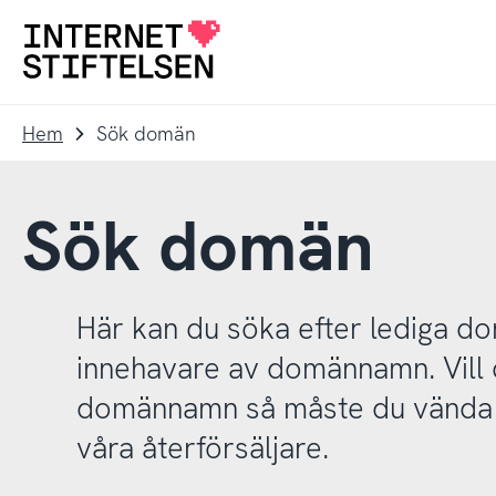
Till
Till
navigering
innehåll
Till
startsida
Hem
Sök domän
Sök domän
Här kan du söka efter lediga 
innehavare av domännamn. Vill d
domännamn så måste du vända d
våra återförsäljare.