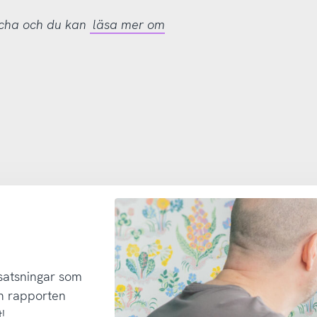
tcha och du kan
läsa mer om
 satsningar som
h rapporten
!