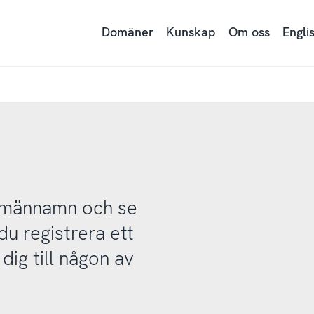
Domäner
Kunskap
Om oss
Engli
domännamn och se
u registrera ett
ig till någon av