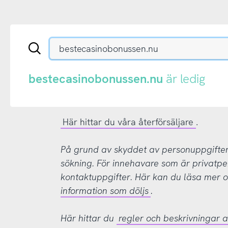
Sök
en
.se-
eller
bestecasinobonussen.nu
är ledig
.nu-
domän
Här hittar du våra återförsäljare
.
På grund av skyddet av personuppgifter d
sökning. För innehavare som är privatpe
kontaktuppgifter. Här kan du läsa mer
information som döljs
.
Här hittar du
regler och beskrivningar