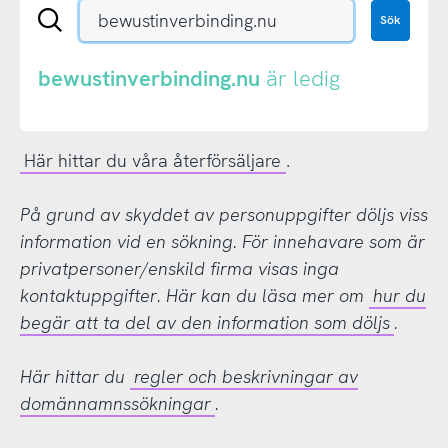
Sök
Sök
en
.se-
eller
bewustinverbinding.nu
är ledig
.nu-
domän
Här hittar du våra återförsäljare
.
På grund av skyddet av personuppgifter döljs viss
information vid en sökning. För innehavare som är
privatpersoner/enskild firma visas inga
kontaktuppgifter. Här kan du läsa mer om
hur du
begär att ta del av den information som döljs
.
Här hittar du
regler och beskrivningar av
domännamnssökningar
.