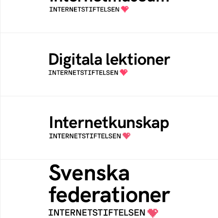
av Internetstiftelsen
Digitala lektioner
Öppen digital lärresurs med färdiga lektioner
för alla stadier i grundskolan
Internetkunskap
Samlad kunskap som hjälper dig att bli en
säker och medveten internetanvändare
Svenska federationer
Grunden för medlemskap i en sektors- eller
kontextspecifik federation