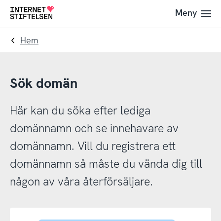
Till
Till
Meny
Till
navigering
innehåll
startsida
Hem
Sök domän
Här kan du söka efter lediga
domännamn och se innehavare av
domännamn. Vill du registrera ett
domännamn så måste du vända dig till
någon av våra återförsäljare.