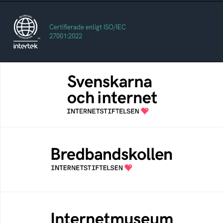
Certifierade enligt ISO/IEC
27001:2022
Svenskarna och internet
En årlig studie av svenska folkets
internetvanor
Bredbandskollen
Bredbandskollen är ett oberoende
konsumentverktyg som drivs av
Internetstiftelsen
Internetmuseum
Ett digitalt museum som byggts, och kureras