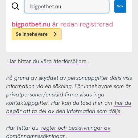
Sök
Sök
en
.se-
eller
bigpotbet.nu
är redan registrerad
.nu-
Se innehavare
domän
Här hittar du våra återförsäljare
.
På grund av skyddet av personuppgifter döljs viss
information vid en sökning. För innehavare som är
privatpersoner/enskild firma visas inga
kontaktuppgifter. Här kan du läsa mer om
hur du
begär att ta del av den information som döljs
.
Här hittar du
regler och beskrivningar av
domännamnssökningar
.