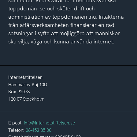
samhället. Vi ansvarar för internets svenska
toppdomän .se och sköter drift och
administration av toppdomänen .nu. Intäkterna
från affärsverksamheten finansierar en rad
satsningar i syfte att möjliggöra att människor
ska vilja, våga och kunna använda internet.
Internetstiftelsen
Hammarby Kaj 10D
Box 92073
120 07 Stockholm
E-post:
info@internetstiftelsen.se
Telefon:
08-452 35 00