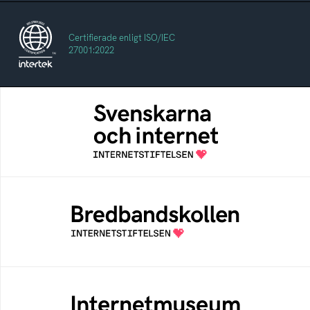
Certifierade enligt ISO/IEC
27001:2022
Svenskarna och internet
En årlig studie av svenska folkets
internetvanor
Bredbandskollen
Bredbandskollen är ett oberoende
konsumentverktyg som drivs av
Internetstiftelsen
Internetmuseum
Ett digitalt museum som byggts, och kureras