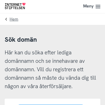
Till
Till
Meny
Till
navigering
innehåll
startsida
Hem
Sök domän
Här kan du söka efter lediga
domännamn och se innehavare av
domännamn. Vill du registrera ett
domännamn så måste du vända dig till
någon av våra återförsäljare.