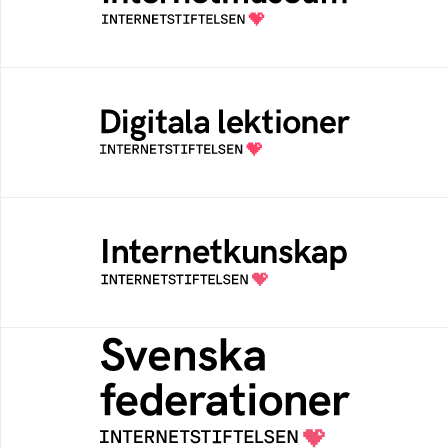
av Internetstiftelsen
Digitala lektioner
Öppen digital lärresurs med färdiga lektioner
för alla stadier i grundskolan
Internetkunskap
Samlad kunskap som hjälper dig att bli en
säker och medveten internetanvändare
Svenska federationer
Grunden för medlemskap i en sektors- eller
kontextspecifik federation