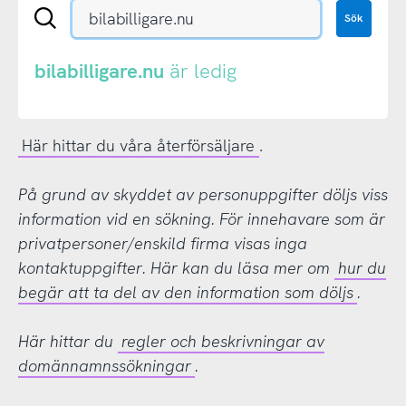
Sök
Sök
en
.se-
eller
bilabilligare.nu
är ledig
.nu-
domän
Här hittar du våra återförsäljare
.
På grund av skyddet av personuppgifter döljs viss
information vid en sökning. För innehavare som är
privatpersoner/enskild firma visas inga
kontaktuppgifter. Här kan du läsa mer om
hur du
begär att ta del av den information som döljs
.
Här hittar du
regler och beskrivningar av
domännamnssökningar
.