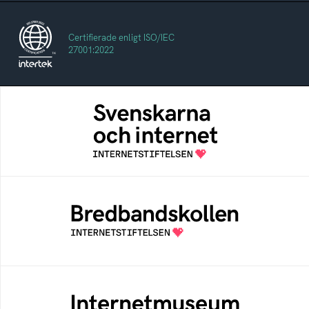
Certifierade enligt ISO/IEC
27001:2022
Svenskarna och internet
En årlig studie av svenska folkets
internetvanor
Bredbandskollen
Bredbandskollen är ett oberoende
konsumentverktyg som drivs av
Internetstiftelsen
Internetmuseum
Ett digitalt museum som byggts, och kureras