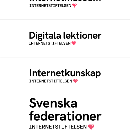
av Internetstiftelsen
Digitala lektioner
Öppen digital lärresurs med färdiga lektioner
för alla stadier i grundskolan
Internetkunskap
Samlad kunskap som hjälper dig att bli en
säker och medveten internetanvändare
Svenska federationer
Grunden för medlemskap i en sektors- eller
kontextspecifik federation