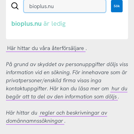
Sök
Sök
en
.se-
eller
bioplus.nu
är ledig
.nu-
domän
Här hittar du våra återförsäljare
.
På grund av skyddet av personuppgifter döljs viss
information vid en sökning. För innehavare som är
privatpersoner/enskild firma visas inga
kontaktuppgifter. Här kan du läsa mer om
hur du
begär att ta del av den information som döljs
.
Här hittar du
regler och beskrivningar av
domännamnssökningar
.