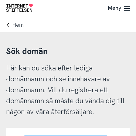
Till
Till
Meny
Till
navigering
innehåll
startsida
Hem
Sök domän
Här kan du söka efter lediga
domännamn och se innehavare av
domännamn. Vill du registrera ett
domännamn så måste du vända dig till
någon av våra återförsäljare.