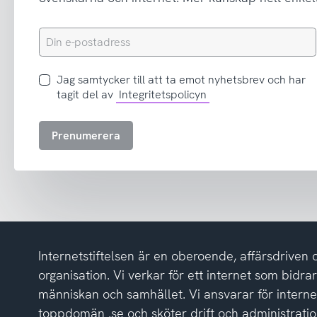
Din
e-
postadress
Jag
Jag samtycker till att ta emot nyhetsbrev och har
samtycker
tagit del av
Integritetspolicyn
till
att
Prenumerera
ta
emot
nyhetsbrev
och
har
tagit
del
Internetstiftelsen är en oberoende, affärsdriven 
av
integritetspolicyn
organisation. Vi verkar för ett internet som bidrar p
människan och samhället. Vi ansvarar för intern
toppdomän .se och sköter drift och administrat