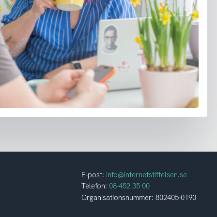
E-post:
info@internetstiftelsen.se
Telefon:
08-452 35 00
Organisationsnummer: 802405-0190