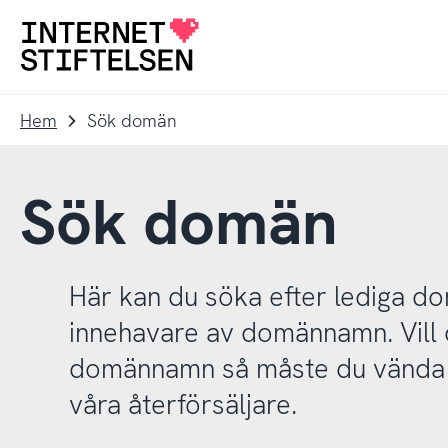
Till
Till
navigering
innehåll
Till
startsida
Hem
Sök domän
Sök domän
Här kan du söka efter lediga 
innehavare av domännamn. Vill d
domännamn så måste du vända d
våra återförsäljare.