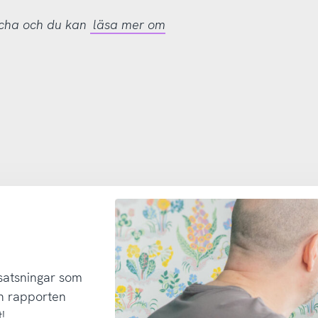
tcha och du kan
läsa mer om
 satsningar som
h rapporten
!