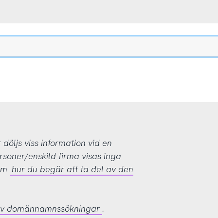
öljs viss information vid en
rsoner/enskild firma visas inga
 om
hur du begär att ta del av den
 av domännamnssökningar
.