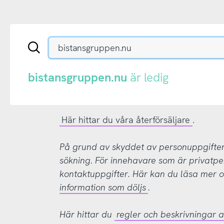
Sök
en
.se-
eller
bistansgruppen.nu
är ledig
.nu-
domän
Här hittar du våra återförsäljare
.
På grund av skyddet av personuppgifter d
sökning. För innehavare som är privatpe
kontaktuppgifter. Här kan du läsa mer
information som döljs
.
Här hittar du
regler och beskrivningar