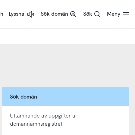
sh
Lyssna
Sök domän
Sök
Meny
Lyssna
på
sidans
text
med
ReadSpeaker
Sök domän
Utlämnande av uppgifter ur
domännamnsregistret