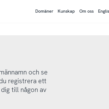
Domäner
Kunskap
Om oss
Engli
domännamn och se
u registrera ett
ig till någon av