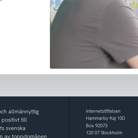
och allmännyttig
Internetstiftelsen
Hammarby Kaj 10D
ositivt till
Box 92073
ets svenska
120 07 Stockholm
ion av toppdomänen