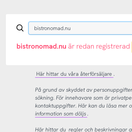
Sök
en
.se-
eller
bistronomad.nu
är redan registrerad
.nu-
domän
Här hittar du våra återförsäljare
.
På grund av skyddet av personuppgifter d
sökning. För innehavare som är privatpe
kontaktuppgifter. Här kan du läsa mer
information som döljs
.
Här hittar du
regler och beskrivningar