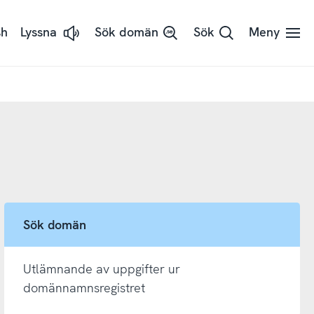
sh
Lyssna
Sök domän
Sök
Meny
Lyssna
på
sidans
text
med
ReadSpeaker
Sök domän
Utlämnande av uppgifter ur
domännamnsregistret