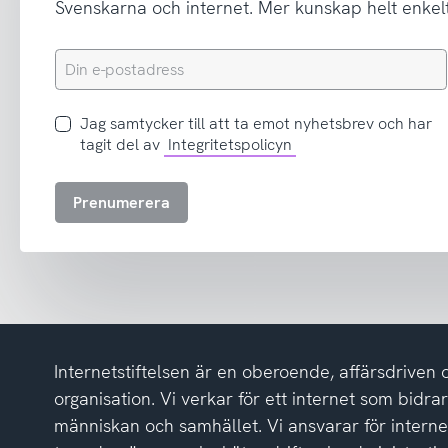
Svenskarna och internet. Mer kunskap helt enkelt
Din
e-
postadress
Jag
Jag samtycker till att ta emot nyhetsbrev och har
samtycker
tagit del av
Integritetspolicyn
till
att
Prenumerera
ta
emot
nyhetsbrev
och
har
tagit
del
Internetstiftelsen är en oberoende, affärsdriven 
av
integritetspolicyn
organisation. Vi verkar för ett internet som bidrar p
människan och samhället. Vi ansvarar för intern