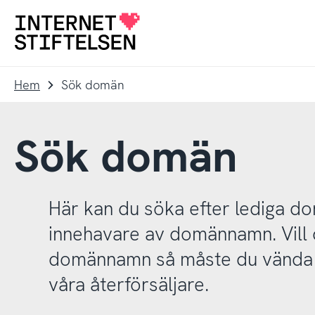
Till
Till
navigering
innehåll
Till
startsida
Hem
Sök domän
Sök domän
Här kan du söka efter lediga 
innehavare av domännamn. Vill d
domännamn så måste du vända d
våra återförsäljare.