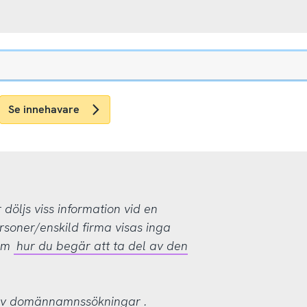
Se innehavare
öljs viss information vid en
rsoner/enskild firma visas inga
 om
hur du begär att ta del av den
 av domännamnssökningar
.