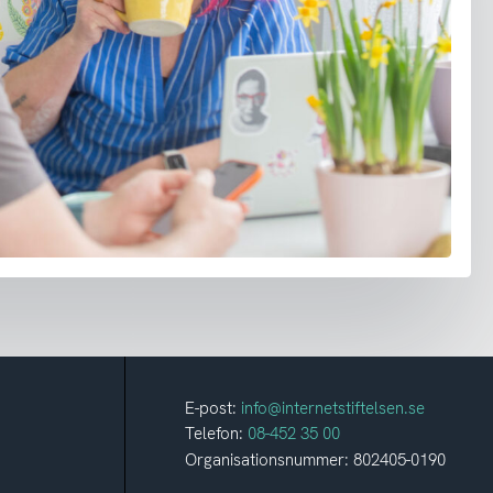
E-post:
info@internetstiftelsen.se
Telefon:
08-452 35 00
Organisationsnummer: 802405-0190