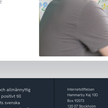
!
och allmännyttig
Internetstiftelsen
Hammarby Kaj 10D
ositivt till
Box 92073
ets svenska
120 07 Stockholm