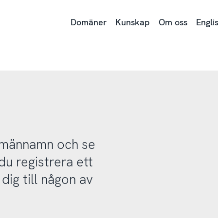
Domäner
Kunskap
Om oss
Engli
domännamn och se
u registrera ett
ig till någon av