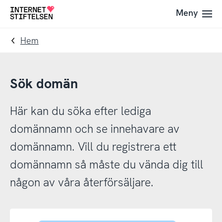
Till
Till
Meny
Till
navigering
innehåll
startsida
Hem
Sök domän
Här kan du söka efter lediga
domännamn och se innehavare av
domännamn. Vill du registrera ett
domännamn så måste du vända dig till
någon av våra återförsäljare.