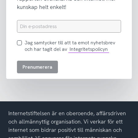
kunskap helt enkelt!
Din
e-
postadress
Jag
Jag samtycker till att ta emot nyhetsbrev
samtycker
och har tagit del av
Integritetspolicyn
till
att
Prenumerera
ta
emot
nyhetsbrev
och
har
tagit
del
Internetstiftelsen är en oberoende, affärsdriven
av
och allmännyttig organisation. Vi verkar för ett
integritetspolicyn
internet som bidrar positivt till människan och