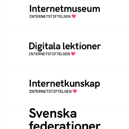
Ett digitalt museum som byggts, och kureras
av Internetstiftelsen
Digitala lektioner
Öppen digital lärresurs med färdiga lektioner
för alla stadier i grundskolan
Internetkunskap
Samlad kunskap som hjälper dig att bli en
säker och medveten internetanvändare
Svenska federationer
Grunden för medlemskap i en sektors- eller
kontextspecifik federation