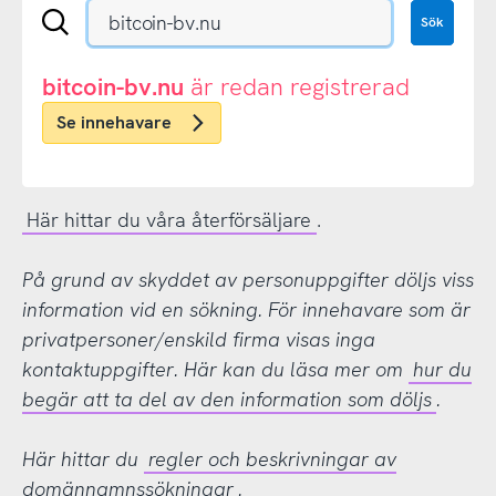
Sök
Sök
en
.se-
eller
bitcoin-bv.nu
är redan registrerad
.nu-
Se innehavare
domän
Här hittar du våra återförsäljare
.
På grund av skyddet av personuppgifter döljs viss
information vid en sökning. För innehavare som är
privatpersoner/enskild firma visas inga
kontaktuppgifter. Här kan du läsa mer om
hur du
begär att ta del av den information som döljs
.
Här hittar du
regler och beskrivningar av
domännamnssökningar
.