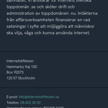
samhället. Vi ansvarar för internets svenska
toppdomän .se och sköter drift och
administration av toppdomänen .nu. Intäkterna
från affärsverksamheten finansierar en rad
satsningar i syfte att möjliggöra att människor
ska vilja, våga och kunna använda internet.
Internetstiftelsen
Hammarby Kaj 10D
Box 92073
120 07 Stockholm
E-post:
info@internetstiftelsen.se
Telefon:
08-452 35 00