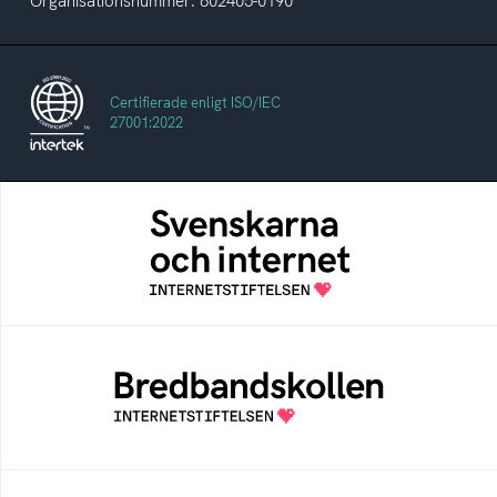
Organisationsnummer: 802405-0190
Certifierade enligt ISO/IEC
27001:2022
Svenskarna och internet
En årlig studie av svenska folkets
internetvanor
Bredbandskollen
Bredbandskollen är ett oberoende
konsumentverktyg som drivs av
Internetstiftelsen
Internetmuseum