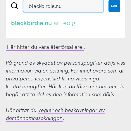
Sök
Sök
en
.se-
eller
blackbirdie.nu
är ledig
.nu-
domän
Här hittar du våra återförsäljare
.
På grund av skyddet av personuppgifter döljs viss
information vid en sökning. För innehavare som är
privatpersoner/enskild firma visas inga
kontaktuppgifter. Här kan du läsa mer om
hur du
begär att ta del av den information som döljs
.
Här hittar du
regler och beskrivningar av
domännamnssökningar
.