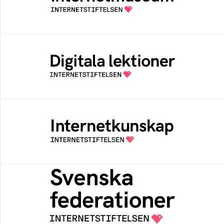
av Internetstiftelsen
Digitala lektioner
Öppen digital lärresurs med färdiga lektioner
för alla stadier i grundskolan
Internetkunskap
Samlad kunskap som hjälper dig att bli en
säker och medveten internetanvändare
Svenska federationer
Grunden för medlemskap i en sektors- eller
kontextspecifik federation