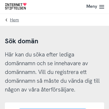
Till
Till
Meny
Till
navigering
innehåll
startsida
Hem
Sök domän
Här kan du söka efter lediga
domännamn och se innehavare av
domännamn. Vill du registrera ett
domännamn så måste du vända dig till
någon av våra återförsäljare.