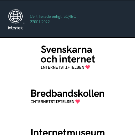
Certifierade enligt ISO/IEC
27001:2022
Svenskarna och internet
En årlig studie av svenska folkets
internetvanor
Bredbandskollen
Bredbandskollen är ett oberoende
konsumentverktyg som drivs av
Internetstiftelsen
Internetmuseum
Ett digitalt museum som byggts, och kureras