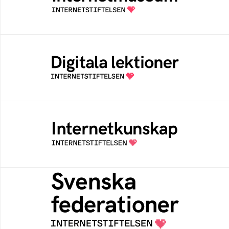
av Internetstiftelsen
Digitala lektioner
Öppen digital lärresurs med färdiga lektioner
för alla stadier i grundskolan
Internetkunskap
Samlad kunskap som hjälper dig att bli en
säker och medveten internetanvändare
Svenska federationer
Grunden för medlemskap i en sektors- eller
kontextspecifik federation