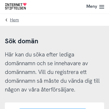
Till
Till
Meny
Till
navigering
innehåll
startsida
Hem
Sök domän
Här kan du söka efter lediga
domännamn och se innehavare av
domännamn. Vill du registrera ett
domännamn så måste du vända dig till
någon av våra återförsäljare.