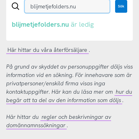
Sök
Sök
en
.se-
eller
blijmetjefolders.nu
är ledig
.nu-
domän
Här hittar du våra återförsäljare
.
På grund av skyddet av personuppgifter döljs viss
information vid en sökning. För innehavare som är
privatpersoner/enskild firma visas inga
kontaktuppgifter. Här kan du läsa mer om
hur du
begär att ta del av den information som döljs
.
Här hittar du
regler och beskrivningar av
domännamnssökningar
.