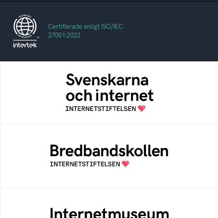
Certifierade enligt ISO/IEC
27001:2022
Svenskarna och internet
En årlig studie av svenska folkets
internetvanor
Bredbandskollen
Bredbandskollen är ett oberoende
konsumentverktyg som drivs av
Internetstiftelsen
Internetmuseum
Ett digitalt museum som byggts, och kureras