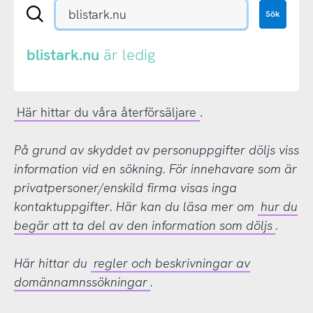
Sök
Sök
en
.se-
eller
blistark.nu
är ledig
.nu-
domän
Här hittar du våra återförsäljare
.
På grund av skyddet av personuppgifter döljs viss
information vid en sökning. För innehavare som är
privatpersoner/enskild firma visas inga
kontaktuppgifter. Här kan du läsa mer om
hur du
begär att ta del av den information som döljs
.
Här hittar du
regler och beskrivningar av
domännamnssökningar
.