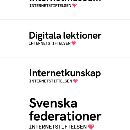
av Internetstiftelsen
Digitala lektioner
Öppen digital lärresurs med färdiga lektioner
för alla stadier i grundskolan
Internetkunskap
Samlad kunskap som hjälper dig att bli en
säker och medveten internetanvändare
Svenska federationer
Grunden för medlemskap i en sektors- eller
kontextspecifik federation