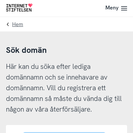
Till
Till
Meny
Till
navigering
innehåll
startsida
Hem
Sök domän
Här kan du söka efter lediga
domännamn och se innehavare av
domännamn. Vill du registrera ett
domännamn så måste du vända dig till
någon av våra återförsäljare.