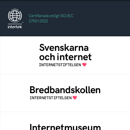
Certifierade enligt ISO/IEC
27001:2022
Svenskarna och internet
En årlig studie av svenska folkets
internetvanor
Bredbandskollen
Bredbandskollen är ett oberoende
konsumentverktyg som drivs av
Internetstiftelsen
Internetmuseum
Ett digitalt museum som byggts, och kureras