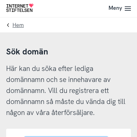
Till
Till
Meny
Till
navigering
innehåll
startsida
Hem
Sök domän
Här kan du söka efter lediga
domännamn och se innehavare av
domännamn. Vill du registrera ett
domännamn så måste du vända dig till
någon av våra återförsäljare.