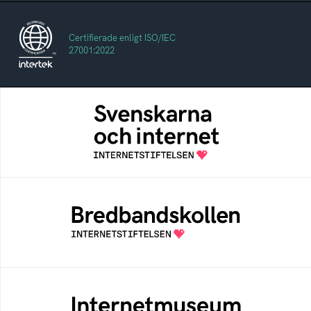
Certifierade enligt ISO/IEC
27001:2022
Svenskarna och internet
En årlig studie av svenska folkets
internetvanor
Bredbandskollen
Bredbandskollen är ett oberoende
konsumentverktyg som drivs av
Internetstiftelsen
Internetmuseum
Ett digitalt museum som byggts, och kureras