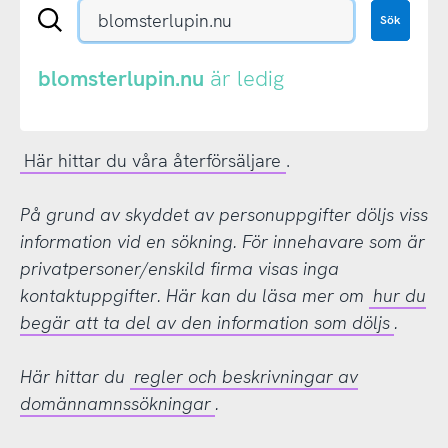
Sök
Sök
en
.se-
eller
blomsterlupin.nu
är ledig
.nu-
domän
Här hittar du våra återförsäljare
.
På grund av skyddet av personuppgifter döljs viss
information vid en sökning. För innehavare som är
privatpersoner/enskild firma visas inga
kontaktuppgifter. Här kan du läsa mer om
hur du
begär att ta del av den information som döljs
.
Här hittar du
regler och beskrivningar av
domännamnssökningar
.