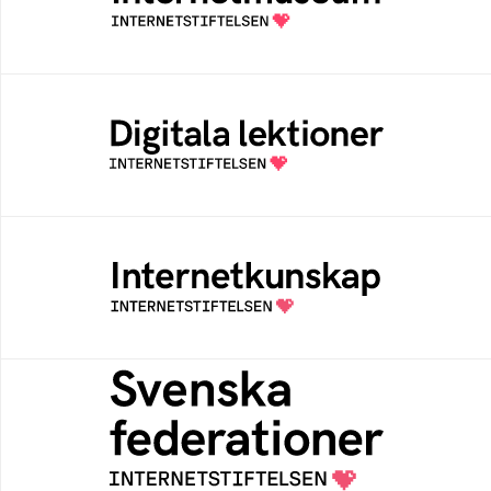
av Internetstiftelsen
Digitala lektioner
Öppen digital lärresurs med färdiga lektioner
för alla stadier i grundskolan
Internetkunskap
Samlad kunskap som hjälper dig att bli en
säker och medveten internetanvändare
Svenska federationer
Grunden för medlemskap i en sektors- eller
kontextspecifik federation