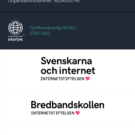
Organisationsnummer: 802405-0190
Certifierade enligt ISO/IEC
27001:2022
Svenskarna och internet
En årlig studie av svenska folkets
internetvanor
Bredbandskollen
Bredbandskollen är ett oberoende
konsumentverktyg som drivs av
Internetstiftelsen
Internetmuseum