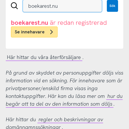
Sök
Sök
en
.se-
eller
boekarest.nu
är redan registrerad
.nu-
Se innehavare
domän
Här hittar du våra återförsäljare
.
På grund av skyddet av personuppgifter döljs viss
information vid en sökning. För innehavare som är
privatpersoner/enskild firma visas inga
kontaktuppgifter. Här kan du läsa mer om
hur du
begär att ta del av den information som döljs
.
Här hittar du
regler och beskrivningar av
domännamnssökningar
.