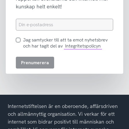
kunskap helt enkelt!
Din
e-
postadress
Jag
Jag samtycker till att ta emot nyhetsbrev
samtycker
och har tagit del av
Integritetspolicyn
till
att
Prenumerera
ta
emot
nyhetsbrev
och
har
tagit
del
Internetstiftelsen är en oberoende, affärsdriven
av
och allmännyttig organisation. Vi verkar för ett
integritetspolicyn
internet som bidrar positivt till människan och