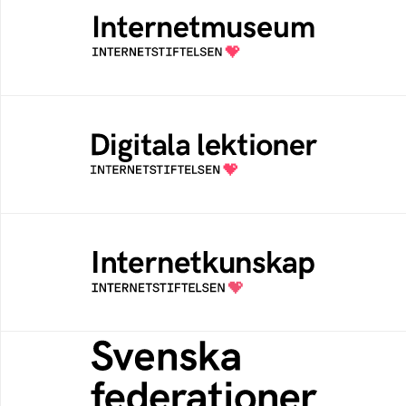
Ett digitalt museum som byggts, och kureras
av Internetstiftelsen
Digitala lektioner
Öppen digital lärresurs med färdiga lektioner
för alla stadier i grundskolan
Internetkunskap
Samlad kunskap som hjälper dig att bli en
säker och medveten internetanvändare
Svenska federationer
Grunden för medlemskap i en sektors- eller
kontextspecifik federation