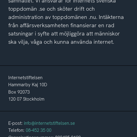
samhället. Vi ansvarar för internets svenska
toppdomän .se och sköter drift och
administration av toppdomänen .nu. Intäkterna
från affärsverksamheten finansierar en rad
satsningar i syfte att möjliggöra att människor
ska vilja, våga och kunna använda internet.
Internetstiftelsen
Hammarby Kaj 10D
Box 92073
120 07 Stockholm
E-post:
info@internetstiftelsen.se
Telefon:
08-452 35 00