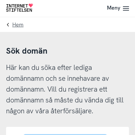
Till
Till
Meny
Till
navigering
innehåll
startsida
Hem
Sök domän
Här kan du söka efter lediga
domännamn och se innehavare av
domännamn. Vill du registrera ett
domännamn så måste du vända dig till
någon av våra återförsäljare.