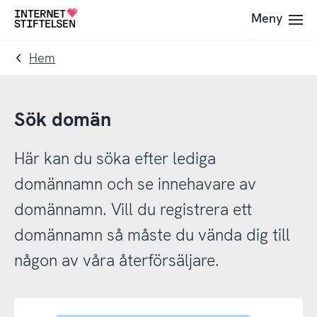
Till
Till
Meny
Till
navigering
innehåll
startsida
Hem
Sök domän
Här kan du söka efter lediga
domännamn och se innehavare av
domännamn. Vill du registrera ett
domännamn så måste du vända dig till
någon av våra återförsäljare.