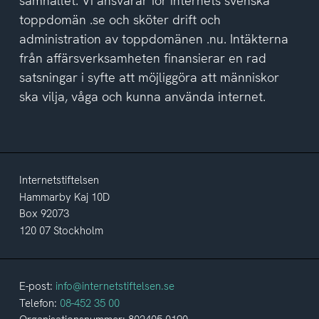
samhället. Vi ansvarar för internets svenska
toppdomän .se och sköter drift och
administration av toppdomänen .nu. Intäkterna
från affärsverksamheten finansierar en rad
satsningar i syfte att möjliggöra att människor
ska vilja, våga och kunna använda internet.
Internetstiftelsen
Hammarby Kaj 10D
Box 92073
120 07 Stockholm
E-post:
info@internetstiftelsen.se
Telefon:
08-452 35 00