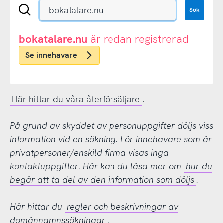
Sök
Sök
en
.se-
eller
bokatalare.nu
är redan registrerad
.nu-
Se innehavare
domän
Här hittar du våra återförsäljare
.
På grund av skyddet av personuppgifter döljs viss
information vid en sökning. För innehavare som är
privatpersoner/enskild firma visas inga
kontaktuppgifter. Här kan du läsa mer om
hur du
begär att ta del av den information som döljs
.
Här hittar du
regler och beskrivningar av
domännamnssökningar
.