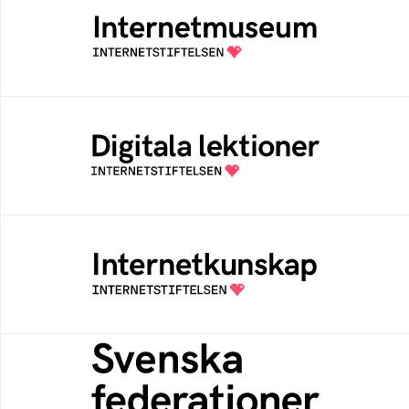
Ett digitalt museum som byggts, och kureras
av Internetstiftelsen
Digitala lektioner
Öppen digital lärresurs med färdiga lektioner
för alla stadier i grundskolan
Internetkunskap
Samlad kunskap som hjälper dig att bli en
säker och medveten internetanvändare
Svenska federationer
Grunden för medlemskap i en sektors- eller
kontextspecifik federation