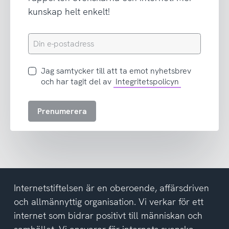
kunskap helt enkelt!
Din
e-
postadress
Jag
Jag samtycker till att ta emot nyhetsbrev
samtycker
och har tagit del av
Integritetspolicyn
till
att
Prenumerera
ta
emot
nyhetsbrev
och
har
tagit
del
Internetstiftelsen är en oberoende, affärsdriven
av
och allmännyttig organisation. Vi verkar för ett
integritetspolicyn
internet som bidrar positivt till människan och