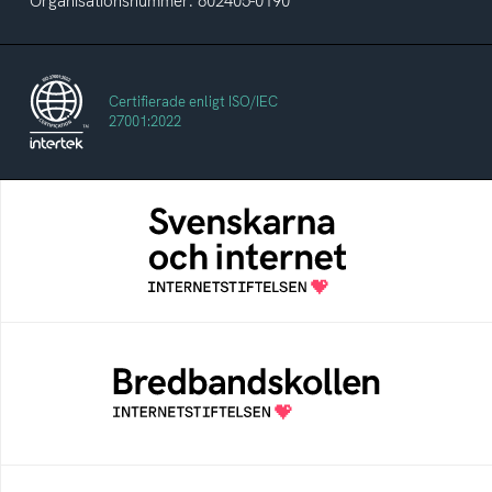
Organisationsnummer: 802405-0190
Certifierade enligt ISO/IEC
27001:2022
Svenskarna och internet
En årlig studie av svenska folkets
internetvanor
Bredbandskollen
Bredbandskollen är ett oberoende
konsumentverktyg som drivs av
Internetstiftelsen
Internetmuseum