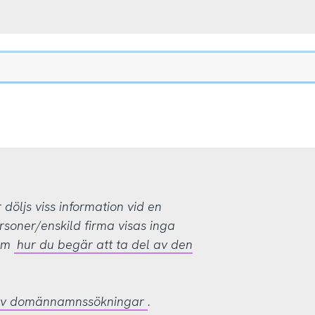
öljs viss information vid en
rsoner/enskild firma visas inga
 om
hur du begär att ta del av den
 av domännamnssökningar
.