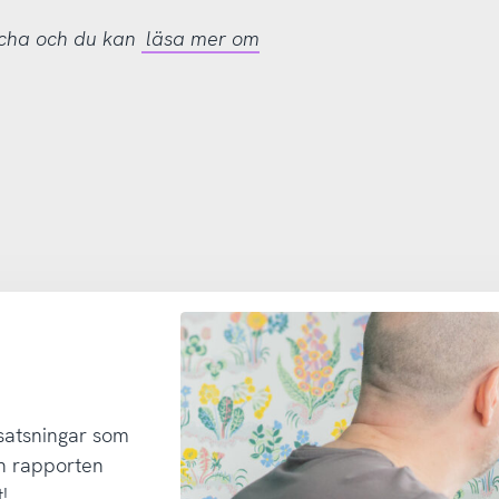
tcha och du kan
läsa mer om
 satsningar som
h rapporten
!