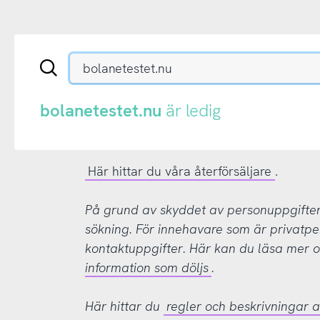
Sök
en
.se-
eller
bolanetestet.nu
är ledig
.nu-
domän
Här hittar du våra återförsäljare
.
På grund av skyddet av personuppgifter d
sökning. För innehavare som är privatpe
kontaktuppgifter. Här kan du läsa mer
information som döljs
.
Här hittar du
regler och beskrivningar