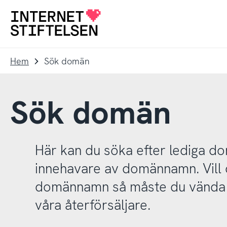
Till
Till
navigering
innehåll
Till
startsida
Hem
Sök domän
Sök domän
Här kan du söka efter lediga 
innehavare av domännamn. Vill d
domännamn så måste du vända d
våra återförsäljare.