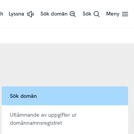
sh
Lyssna
Sök domän
Sök
Meny
Lyssna
på
sidans
text
med
ReadSpeaker
Sök domän
Utlämnande av uppgifter ur
domännamnsregistret