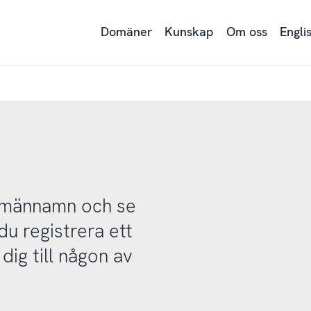
Domäner
Kunskap
Om oss
Engli
domännamn och se
u registrera ett
ig till någon av