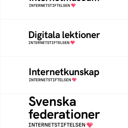
av Internetstiftelsen
Digitala lektioner
Öppen digital lärresurs med färdiga lektioner
för alla stadier i grundskolan
Internetkunskap
Samlad kunskap som hjälper dig att bli en
säker och medveten internetanvändare
Svenska federationer
Grunden för medlemskap i en sektors- eller
kontextspecifik federation