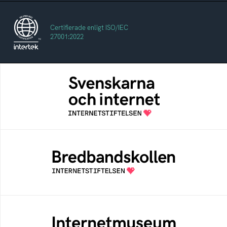
Certifierade enligt ISO/IEC
27001:2022
Svenskarna och internet
En årlig studie av svenska folkets
internetvanor
Bredbandskollen
Bredbandskollen är ett oberoende
konsumentverktyg som drivs av
Internetstiftelsen
Internetmuseum
Ett digitalt museum som byggts, och kureras