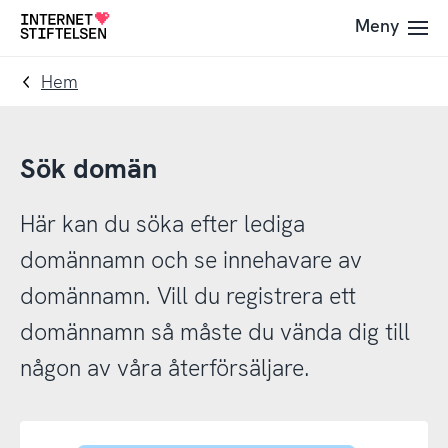
Till
Till
Meny
Till
navigering
innehåll
startsida
Hem
Sök domän
Här kan du söka efter lediga
domännamn och se innehavare av
domännamn. Vill du registrera ett
domännamn så måste du vända dig till
någon av våra återförsäljare.