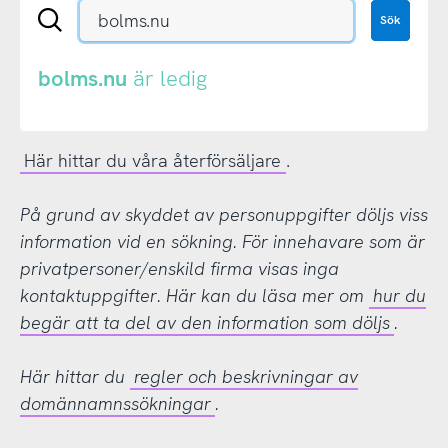
Sök
Sök
en
.se-
eller
bolms.nu
är ledig
.nu-
domän
Här hittar du våra återförsäljare
.
På grund av skyddet av personuppgifter döljs viss
information vid en sökning. För innehavare som är
privatpersoner/enskild firma visas inga
kontaktuppgifter. Här kan du läsa mer om
hur du
begär att ta del av den information som döljs
.
Här hittar du
regler och beskrivningar av
domännamnssökningar
.