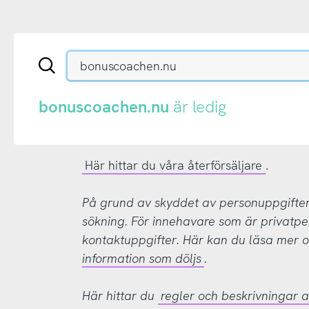
Sök
en
.se-
eller
bonuscoachen.nu
är ledig
.nu-
domän
Här hittar du våra återförsäljare
.
På grund av skyddet av personuppgifter d
sökning. För innehavare som är privatpe
kontaktuppgifter. Här kan du läsa mer
information som döljs
.
Här hittar du
regler och beskrivningar