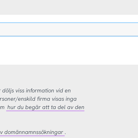
öljs viss information vid en
rsoner/enskild firma visas inga
 om
hur du begär att ta del av den
 av domännamnssökningar
.