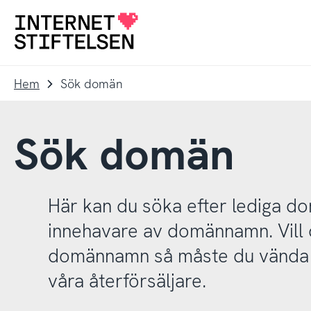
Till
Till
navigering
innehåll
Till
startsida
Hem
Sök domän
Sök domän
Här kan du söka efter lediga 
innehavare av domännamn. Vill d
domännamn så måste du vända d
våra återförsäljare.