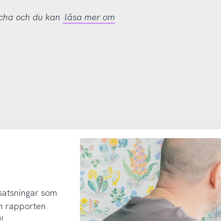
tcha och du kan
läsa mer om
 satsningar som
h rapporten
!