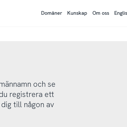
Domäner
Kunskap
Om oss
Engli
domännamn och se
u registrera ett
ig till någon av