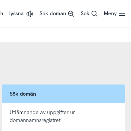
sh
Lyssna
Sök domän
Sök
Meny
Lyssna
på
sidans
text
med
ReadSpeaker
Sök domän
Utlämnande av uppgifter ur
domännamnsregistret