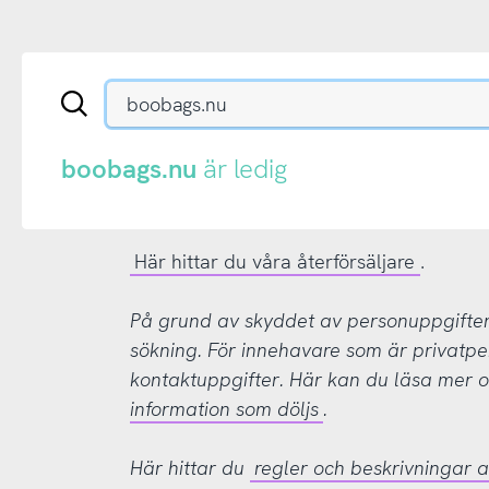
Sök
en
.se-
eller
boobags.nu
är ledig
.nu-
domän
Här hittar du våra återförsäljare
.
På grund av skyddet av personuppgifter d
sökning. För innehavare som är privatpe
kontaktuppgifter. Här kan du läsa mer
information som döljs
.
Här hittar du
regler och beskrivningar