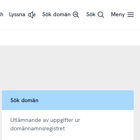
sh
Lyssna
Sök domän
Sök
Meny
Lyssna
på
sidans
text
med
ReadSpeaker
Sök domän
Utlämnande av uppgifter ur
domännamnsregistret