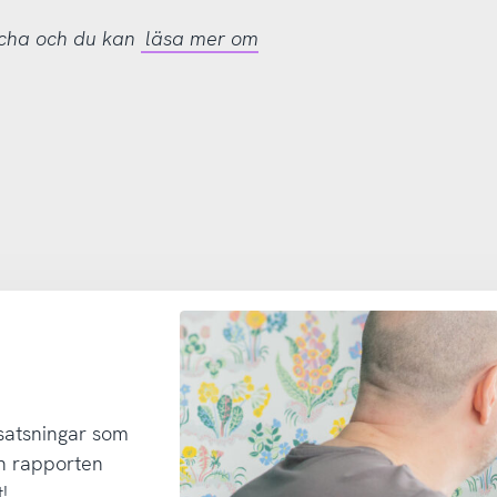
tcha och du kan
läsa mer om
 satsningar som
h rapporten
!