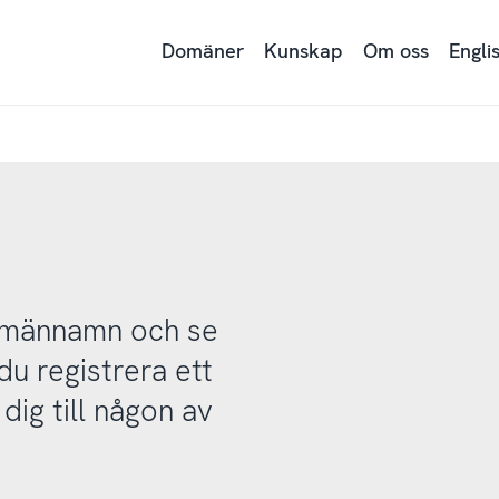
Domäner
Kunskap
Om oss
Engli
domännamn och se
u registrera ett
ig till någon av