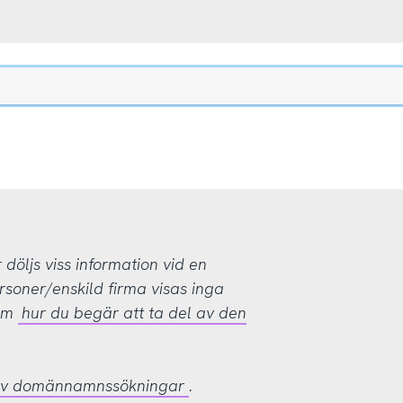
öljs viss information vid en
rsoner/enskild firma visas inga
 om
hur du begär att ta del av den
 av domännamnssökningar
.