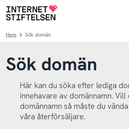
Till
Till
navigering
innehåll
Till
startsida
Hem
Sök domän
Sök domän
Här kan du söka efter lediga 
innehavare av domännamn. Vill d
domännamn så måste du vända d
våra återförsäljare.