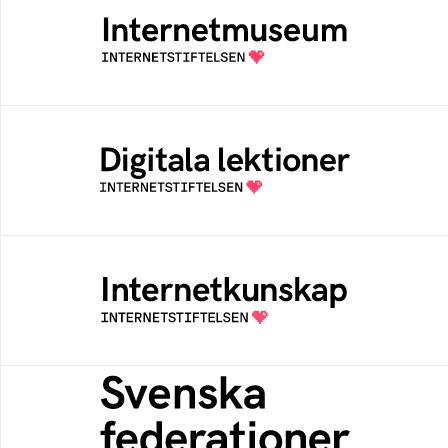
Ett digitalt museum som byggts, och kureras
av Internetstiftelsen
Digitala lektioner
Öppen digital lärresurs med färdiga lektioner
för alla stadier i grundskolan
Internetkunskap
Samlad kunskap som hjälper dig att bli en
säker och medveten internetanvändare
Svenska federationer
Grunden för medlemskap i en sektors- eller
kontextspecifik federation