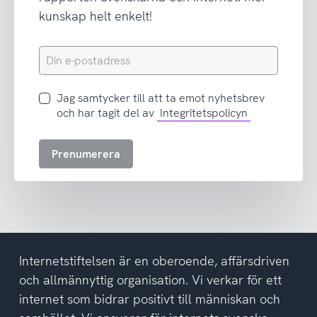
kunskap helt enkelt!
Din
e-
postadress
Jag
Jag samtycker till att ta emot nyhetsbrev
samtycker
och har tagit del av
Integritetspolicyn
till
att
Prenumerera
ta
emot
nyhetsbrev
och
har
tagit
del
Internetstiftelsen är en oberoende, affärsdriven
av
och allmännyttig organisation. Vi verkar för ett
integritetspolicyn
internet som bidrar positivt till människan och