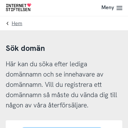
Till
Till
Meny
Till
navigering
innehåll
startsida
Hem
Sök domän
Här kan du söka efter lediga
domännamn och se innehavare av
domännamn. Vill du registrera ett
domännamn så måste du vända dig till
någon av våra återförsäljare.