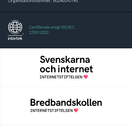
Organisationsnummer: 802405-0190
Certifierade enligt ISO/IEC
27001:2022
Svenskarna och internet
En årlig studie av svenska folkets
internetvanor
Bredbandskollen
Bredbandskollen är ett oberoende
konsumentverktyg som drivs av
Internetstiftelsen
Internetmuseum