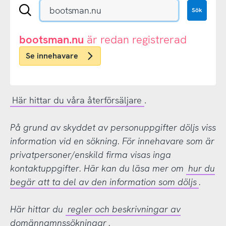
Sök
Sök
en
.se-
eller
bootsman.nu
är redan registrerad
.nu-
Se innehavare
domän
Här hittar du våra återförsäljare
.
På grund av skyddet av personuppgifter döljs viss
information vid en sökning. För innehavare som är
privatpersoner/enskild firma visas inga
kontaktuppgifter. Här kan du läsa mer om
hur du
begär att ta del av den information som döljs
.
Här hittar du
regler och beskrivningar av
domännamnssökningar
.