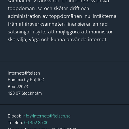
samhället. Vi ansvarar för internets svenska
toppdomän .se och sköter drift och
administration av toppdomänen .nu. Intäkterna
från affärsverksamheten finansierar en rad
satsningar i syfte att möjliggöra att människor
ska vilja, våga och kunna använda internet.
Internetstiftelsen
Hammarby Kaj 10D
Box 92073
120 07 Stockholm
E-post:
info@internetstiftelsen.se
Telefon:
08-452 35 00