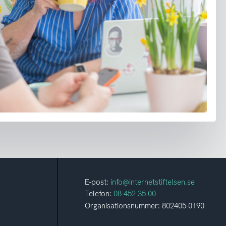
E-post:
info@internetstiftelsen.se
Telefon:
08-452 35 00
Organisationsnummer: 802405-0190