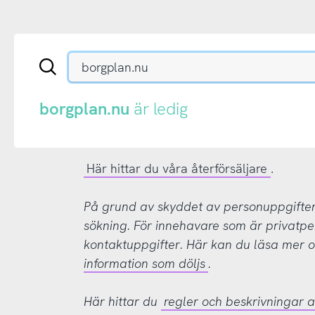
Sök
en
.se-
eller
borgplan.nu
är ledig
.nu-
domän
Här hittar du våra återförsäljare
.
På grund av skyddet av personuppgifter d
sökning. För innehavare som är privatpe
kontaktuppgifter. Här kan du läsa mer
information som döljs
.
Här hittar du
regler och beskrivningar