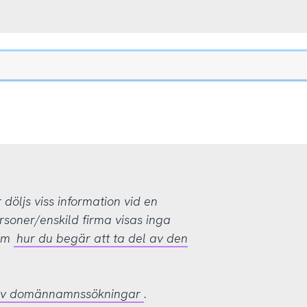
öljs viss information vid en
rsoner/enskild firma visas inga
 om
hur du begär att ta del av den
 av domännamnssökningar
.