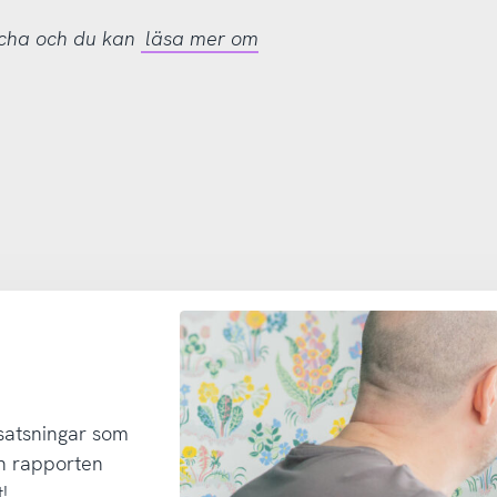
tcha och du kan
läsa mer om
 satsningar som
h rapporten
!