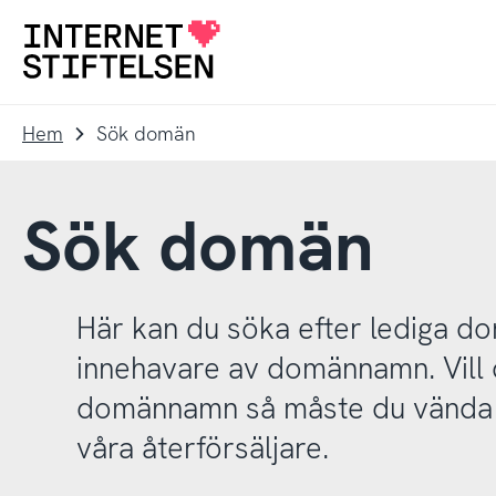
Till
Till
navigering
innehåll
Till
startsida
Hem
Sök domän
Sök domän
Här kan du söka efter lediga 
innehavare av domännamn. Vill d
domännamn så måste du vända d
våra återförsäljare.