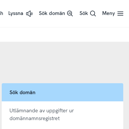
sh
Lyssna
Sök domän
Sök
Meny
Lyssna
på
sidans
text
med
ReadSpeaker
Sök domän
Utlämnande av uppgifter ur
domännamnsregistret