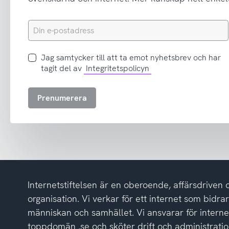
Din
e-
postadress
Jag
Jag samtycker till att ta emot nyhetsbrev och har
samtycker
tagit del av
Integritetspolicyn
till
att
Prenumerera
ta
emot
nyhetsbrev
och
har
tagit
del
Internetstiftelsen är en oberoende, affärsdriven 
av
integritetspolicyn
organisation. Vi verkar för ett internet som bidrar p
människan och samhället. Vi ansvarar för intern
toppdomän .se och sköter drift och administrat