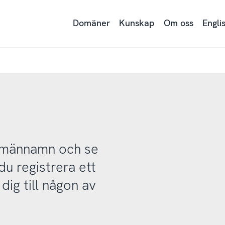
Domäner
Kunskap
Om oss
Engli
domännamn och se
u registrera ett
ig till någon av