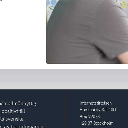
och allmännyttig
Internetstiftelsen
Hammarby Kaj 10D
ositivt till
Box 92073
ets svenska
120 07 Stockholm
ion av toppdomänen