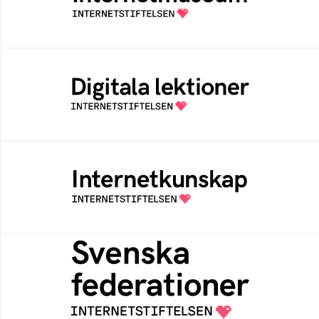
av Internetstiftelsen
Digitala lektioner
Öppen digital lärresurs med färdiga lektioner
för alla stadier i grundskolan
Internetkunskap
Samlad kunskap som hjälper dig att bli en
säker och medveten internetanvändare
Svenska federationer
Grunden för medlemskap i en sektors- eller
kontextspecifik federation