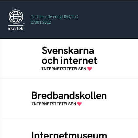
Certifierade enligt ISO/IEC
27001:2022
Svenskarna och internet
En årlig studie av svenska folkets
internetvanor
Bredbandskollen
Bredbandskollen är ett oberoende
konsumentverktyg som drivs av
Internetstiftelsen
Internetmuseum
Ett digitalt museum som byggts, och kureras