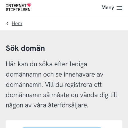
Till
Till
Meny
Till
navigering
innehåll
startsida
Hem
Sök domän
Här kan du söka efter lediga
domännamn och se innehavare av
domännamn. Vill du registrera ett
domännamn så måste du vända dig till
någon av våra återförsäljare.