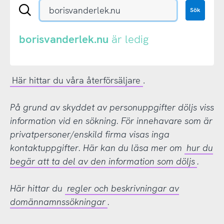
Sök
Sök
en
.se-
eller
borisvanderlek.nu
är ledig
.nu-
domän
Här hittar du våra återförsäljare
.
På grund av skyddet av personuppgifter döljs viss
information vid en sökning. För innehavare som är
privatpersoner/enskild firma visas inga
kontaktuppgifter. Här kan du läsa mer om
hur du
begär att ta del av den information som döljs
.
Här hittar du
regler och beskrivningar av
domännamnssökningar
.