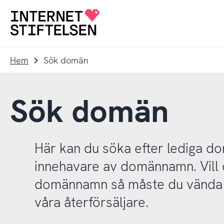
Till
Till
navigering
innehåll
Till
startsida
Hem
Sök domän
Sök domän
Här kan du söka efter lediga 
innehavare av domännamn. Vill d
domännamn så måste du vända d
våra återförsäljare.