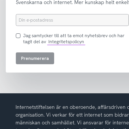
Svenskarna och internet. Mer kunskap helt enkelt
Din
e-
postadress
Jag
Jag samtycker till att ta emot nyhetsbrev och har
samtycker
tagit del av
Integritetspolicyn
till
att
Prenumerera
ta
emot
nyhetsbrev
och
har
tagit
del
Internetstiftelsen är en oberoende, affärsdriven 
av
integritetspolicyn
organisation. Vi verkar för ett internet som bidrar p
människan och samhället. Vi ansvarar för intern