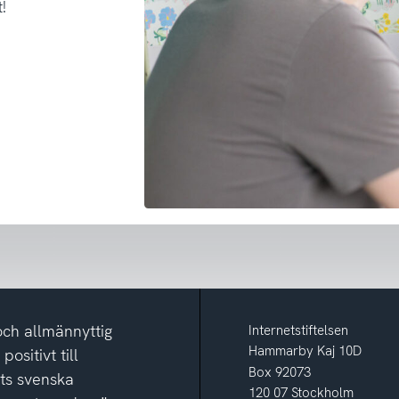
!
och allmännyttig
Internetstiftelsen
Hammarby Kaj 10D
ositivt till
Box 92073
ets svenska
120 07 Stockholm