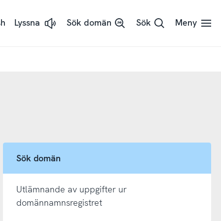
sh
Lyssna
Sök domän
Sök
Meny
Lyssna
på
sidans
text
med
ReadSpeaker
Sök domän
Utlämnande av uppgifter ur
domännamnsregistret