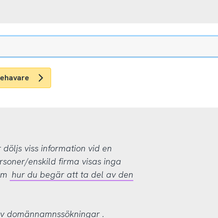
nehavare
öljs viss information vid en
rsoner/enskild firma visas inga
 om
hur du begär att ta del av den
 av domännamnssökningar
.