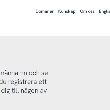
Domäner
Kunskap
Om oss
Engli
domännamn och se
u registrera ett
ig till någon av