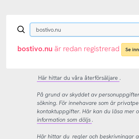
Sök
en
.se-
eller
bostivo.nu
är redan registrerad
Se in
.nu-
domän
Här hittar du våra återförsäljare
.
På grund av skyddet av personuppgifter d
sökning. För innehavare som är privatpe
kontaktuppgifter. Här kan du läsa mer
information som döljs
.
Här hittar du
regler och beskrivningar