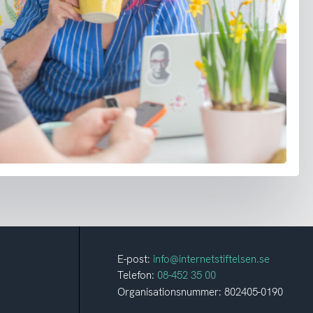
E-post:
info@internetstiftelsen.se
Telefon:
08-452 35 00
Organisationsnummer: 802405-0190