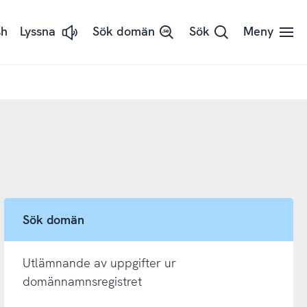
sh
Lyssna
Sök domän
Sök
Meny
Lyssna
på
sidans
text
med
ReadSpeaker
Sök domän
Utlämnande av uppgifter ur
domännamnsregistret