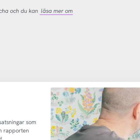
tcha och du kan
läsa mer om
 satsningar som
h rapporten
!