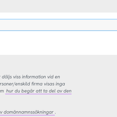
öljs viss information vid en
rsoner/enskild firma visas inga
 om
hur du begär att ta del av den
 av domännamnssökningar
.