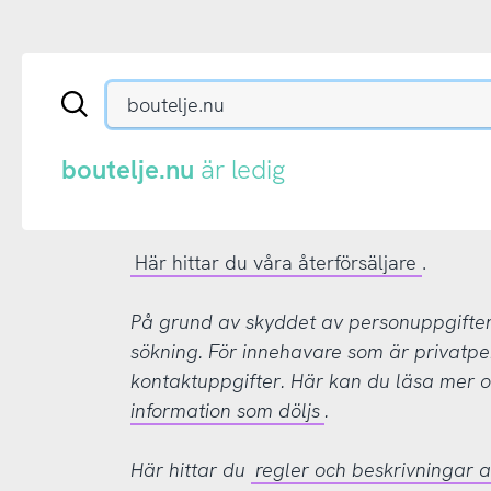
Sök
en
.se-
eller
boutelje.nu
är ledig
.nu-
domän
Här hittar du våra återförsäljare
.
På grund av skyddet av personuppgifter d
sökning. För innehavare som är privatpe
kontaktuppgifter. Här kan du läsa mer
information som döljs
.
Här hittar du
regler och beskrivningar