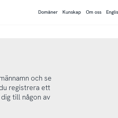
Domäner
Kunskap
Om oss
Engli
domännamn och se
u registrera ett
ig till någon av