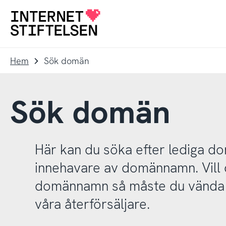
Till
Till
navigering
innehåll
Till
startsida
Hem
Sök domän
Sök domän
Här kan du söka efter lediga 
innehavare av domännamn. Vill d
domännamn så måste du vända d
våra återförsäljare.