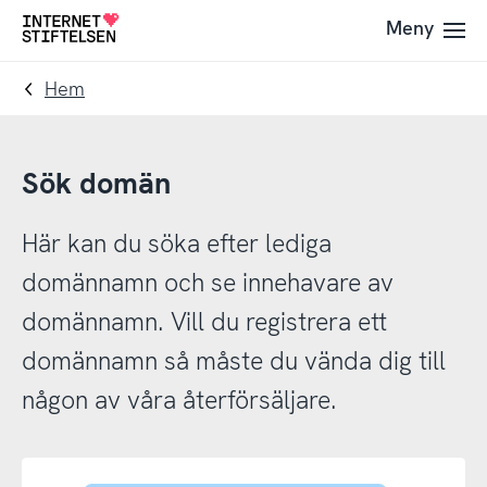
Till
Till
Meny
Till
navigering
innehåll
startsida
Hem
Sök domän
Här kan du söka efter lediga
domännamn och se innehavare av
domännamn. Vill du registrera ett
domännamn så måste du vända dig till
någon av våra återförsäljare.