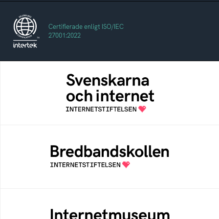
Certifierade enligt ISO/IEC
27001:2022
Svenskarna och internet
En årlig studie av svenska folkets
internetvanor
Bredbandskollen
Bredbandskollen är ett oberoende
konsumentverktyg som drivs av
Internetstiftelsen
Internetmuseum
Ett digitalt museum som byggts, och kureras