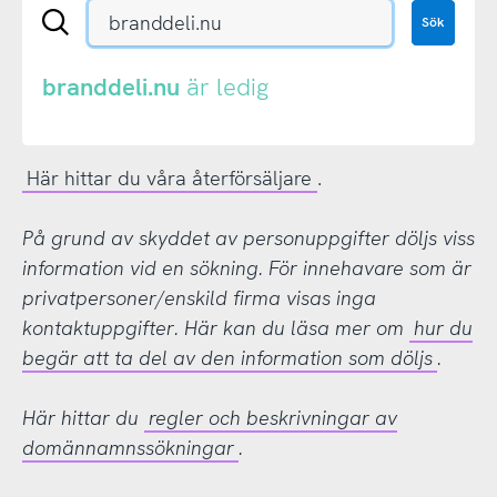
Sök
Sök
en
.se-
eller
branddeli.nu
är ledig
.nu-
domän
Här hittar du våra återförsäljare
.
På grund av skyddet av personuppgifter döljs viss
information vid en sökning. För innehavare som är
privatpersoner/enskild firma visas inga
kontaktuppgifter. Här kan du läsa mer om
hur du
begär att ta del av den information som döljs
.
Här hittar du
regler och beskrivningar av
domännamnssökningar
.