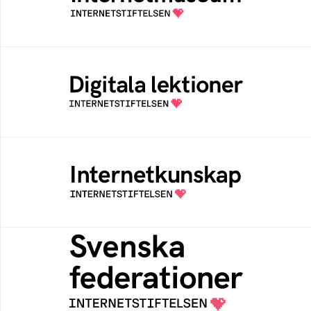
av Internetstiftelsen
Digitala lektioner
Öppen digital lärresurs med färdiga lektioner
för alla stadier i grundskolan
Internetkunskap
Samlad kunskap som hjälper dig att bli en
säker och medveten internetanvändare
Svenska federationer
Grunden för medlemskap i en sektors- eller
kontextspecifik federation