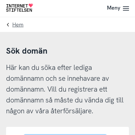
Till
Till
Meny
Till
navigering
innehåll
startsida
Hem
Sök domän
Här kan du söka efter lediga
domännamn och se innehavare av
domännamn. Vill du registrera ett
domännamn så måste du vända dig till
någon av våra återförsäljare.