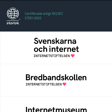
Certifierade enligt ISO/IEC
27001:2022
Svenskarna och internet
En årlig studie av svenska folkets
internetvanor
Bredbandskollen
Bredbandskollen är ett oberoende
konsumentverktyg som drivs av
Internetstiftelsen
Internetmuseum
Ett digitalt museum som byggts, och kureras