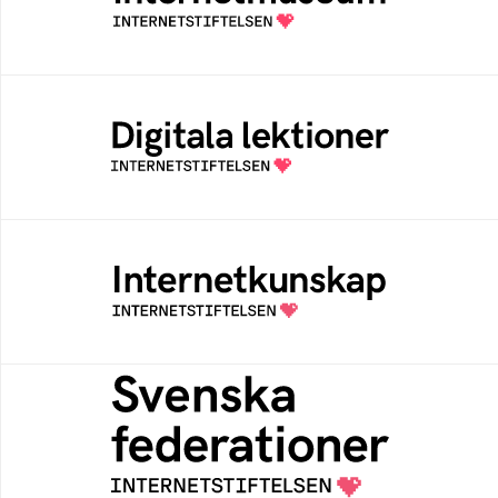
av Internetstiftelsen
Digitala lektioner
Öppen digital lärresurs med färdiga lektioner
för alla stadier i grundskolan
Internetkunskap
Samlad kunskap som hjälper dig att bli en
säker och medveten internetanvändare
Svenska federationer
Grunden för medlemskap i en sektors- eller
kontextspecifik federation