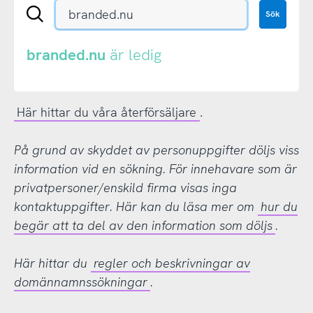
Sök
Sök
en
.se-
eller
branded.nu
är ledig
.nu-
domän
Här hittar du våra återförsäljare
.
På grund av skyddet av personuppgifter döljs viss
information vid en sökning. För innehavare som är
privatpersoner/enskild firma visas inga
kontaktuppgifter. Här kan du läsa mer om
hur du
begär att ta del av den information som döljs
.
Här hittar du
regler och beskrivningar av
domännamnssökningar
.