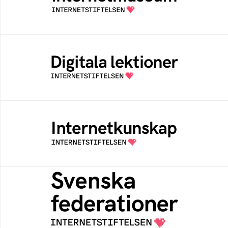
av Internetstiftelsen
Digitala lektioner
Öppen digital lärresurs med färdiga lektioner
för alla stadier i grundskolan
Internetkunskap
Samlad kunskap som hjälper dig att bli en
säker och medveten internetanvändare
Svenska federationer
Grunden för medlemskap i en sektors- eller
kontextspecifik federation