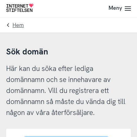
Till
Till
Meny
Till
navigering
innehåll
startsida
Hem
Sök domän
Här kan du söka efter lediga
domännamn och se innehavare av
domännamn. Vill du registrera ett
domännamn så måste du vända dig till
någon av våra återförsäljare.