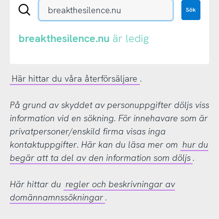
Sök
Sök
en
.se-
eller
breakthesilence.nu
är ledig
.nu-
domän
Här hittar du våra återförsäljare
.
På grund av skyddet av personuppgifter döljs viss
information vid en sökning. För innehavare som är
privatpersoner/enskild firma visas inga
kontaktuppgifter. Här kan du läsa mer om
hur du
begär att ta del av den information som döljs
.
Här hittar du
regler och beskrivningar av
domännamnssökningar
.