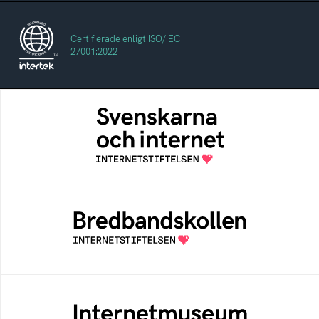
Certifierade enligt ISO/IEC
27001:2022
Svenskarna och internet
En årlig studie av svenska folkets
internetvanor
Bredbandskollen
Bredbandskollen är ett oberoende
konsumentverktyg som drivs av
Internetstiftelsen
Internetmuseum
Ett digitalt museum som byggts, och kureras