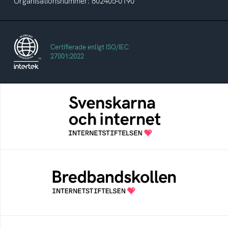
Organisationsnummer: 802405-0190
Certifierade enligt ISO/IEC
27001:2022
Svenskarna och internet
En årlig studie av svenska folkets
internetvanor
Bredbandskollen
Bredbandskollen är ett oberoende
konsumentverktyg som drivs av
Internetstiftelsen
Internetmuseum