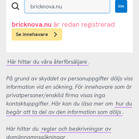
Sök
Sök
en
.se-
eller
bricknova.nu
är redan registrerad
.nu-
Se innehavare
domän
Här hittar du våra återförsäljare
.
På grund av skyddet av personuppgifter döljs viss
information vid en sökning. För innehavare som är
privatpersoner/enskild firma visas inga
kontaktuppgifter. Här kan du läsa mer om
hur du
begär att ta del av den information som döljs
.
Här hittar du
regler och beskrivningar av
domännamnssökningar
.