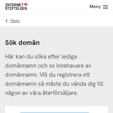
Till
Till
Meny
Till
navigering
innehåll
startsida
Hem
Sök domän
Här kan du söka efter lediga
domännamn och se innehavare av
domännamn. Vill du registrera ett
domännamn så måste du vända dig till
någon av våra återförsäljare.