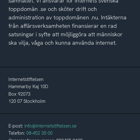
samhället. Vi ansvarar för internets svenska
toppdomän .se och sköter drift och
administration av toppdomänen .nu. Intäkterna
från affärsverksamheten finansierar en rad
satsningar i syfte att möjliggöra att människor
ska vilja, våga och kunna använda internet.
Internetstiftelsen
Hammarby Kaj 10D
Box 92073
120 07 Stockholm
E-post:
info@internetstiftelsen.se
Telefon:
08-452 35 00