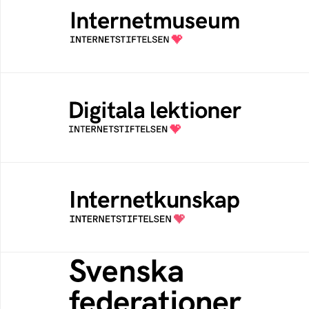
Ett digitalt museum som byggts, och kureras
av Internetstiftelsen
Digitala lektioner
Öppen digital lärresurs med färdiga lektioner
för alla stadier i grundskolan
Internetkunskap
Samlad kunskap som hjälper dig att bli en
säker och medveten internetanvändare
Svenska federationer
Grunden för medlemskap i en sektors- eller
kontextspecifik federation