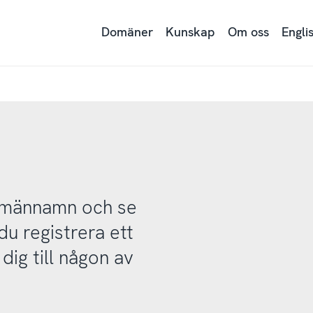
Domäner
Kunskap
Om oss
Engli
domännamn och se
u registrera ett
ig till någon av