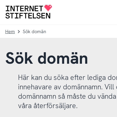
Till
Till
navigering
innehåll
Till
startsida
Hem
Sök domän
Sök domän
Här kan du söka efter lediga 
innehavare av domännamn. Vill d
domännamn så måste du vända d
våra återförsäljare.