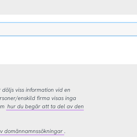
öljs viss information vid en
rsoner/enskild firma visas inga
 om
hur du begär att ta del av den
 av domännamnssökningar
.