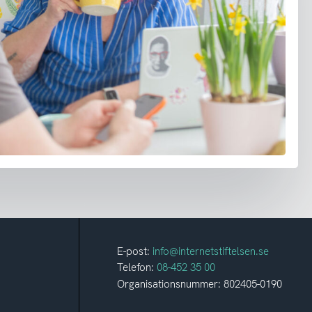
E-post:
info@internetstiftelsen.se
Telefon:
08-452 35 00
Organisationsnummer: 802405-0190