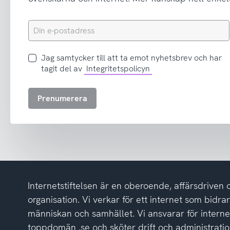
Din
e-
postadress
Jag
Jag samtycker till att ta emot nyhetsbrev och har
samtycker
tagit del av
Integritetspolicyn
till
att
Prenumerera
ta
emot
nyhetsbrev
och
har
tagit
del
Internetstiftelsen är en oberoende, affärsdriven 
av
integritetspolicyn
organisation. Vi verkar för ett internet som bidrar p
människan och samhället. Vi ansvarar för intern
toppdomän .se och sköter drift och administrat