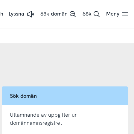
sh
Lyssna
Sök domän
Sök
Meny
Lyssna
på
sidans
text
med
ReadSpeaker
Sök domän
Utlämnande av uppgifter ur
domännamnsregistret