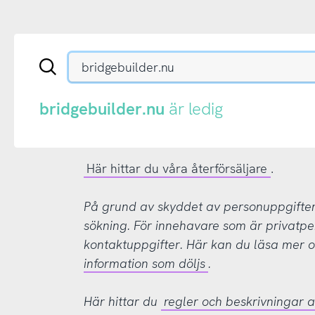
Sök
en
.se-
eller
bridgebuilder.nu
är ledig
.nu-
domän
Här hittar du våra återförsäljare
.
På grund av skyddet av personuppgifter d
sökning. För innehavare som är privatpe
kontaktuppgifter. Här kan du läsa mer
information som döljs
.
Här hittar du
regler och beskrivningar