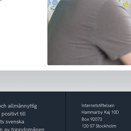
och allmännyttig
Internetstiftelsen
Hammarby Kaj 10D
ositivt till
Box 92073
ets svenska
120 07 Stockholm
ion av toppdomänen