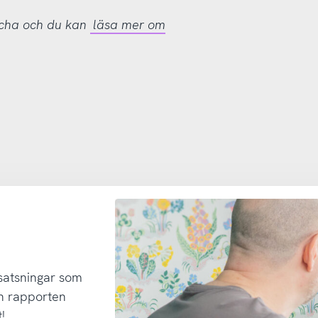
tcha och du kan
läsa mer om
 satsningar som
h rapporten
!