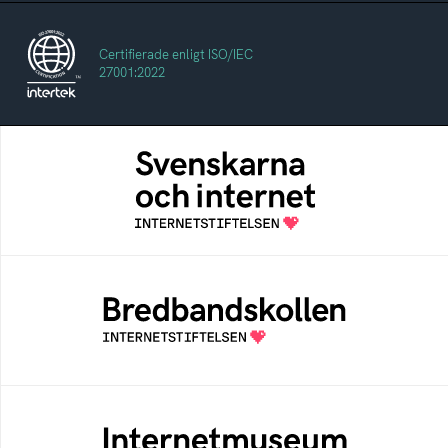
Certifierade enligt ISO/IEC
27001:2022
Svenskarna och internet
En årlig studie av svenska folkets
internetvanor
Bredbandskollen
Bredbandskollen är ett oberoende
konsumentverktyg som drivs av
Internetstiftelsen
Internetmuseum
Ett digitalt museum som byggts, och kureras