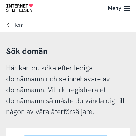
Till
Till
Meny
Till
navigering
innehåll
startsida
Hem
Sök domän
Här kan du söka efter lediga
domännamn och se innehavare av
domännamn. Vill du registrera ett
domännamn så måste du vända dig till
någon av våra återförsäljare.