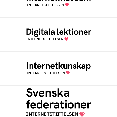
av Internetstiftelsen
Digitala lektioner
Öppen digital lärresurs med färdiga lektioner
för alla stadier i grundskolan
Internetkunskap
Samlad kunskap som hjälper dig att bli en
säker och medveten internetanvändare
Svenska federationer
Grunden för medlemskap i en sektors- eller
kontextspecifik federation