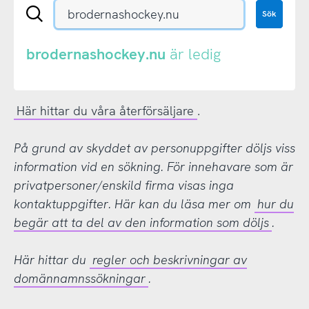
Sök
Sök
en
.se-
eller
brodernashockey.nu
är ledig
.nu-
domän
Här hittar du våra återförsäljare
.
På grund av skyddet av personuppgifter döljs viss
information vid en sökning. För innehavare som är
privatpersoner/enskild firma visas inga
kontaktuppgifter. Här kan du läsa mer om
hur du
begär att ta del av den information som döljs
.
Här hittar du
regler och beskrivningar av
domännamnssökningar
.