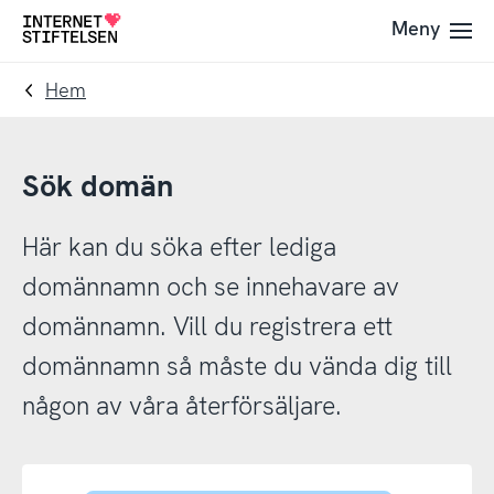
Till
Till
Meny
Till
navigering
innehåll
startsida
Hem
Sök domän
Här kan du söka efter lediga
domännamn och se innehavare av
domännamn. Vill du registrera ett
domännamn så måste du vända dig till
någon av våra återförsäljare.