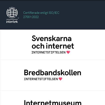
Certifierade enligt ISO/IEC
27001:2022
Svenskarna och internet
En årlig studie av svenska folkets
internetvanor
Bredbandskollen
Bredbandskollen är ett oberoende
konsumentverktyg som drivs av
Internetstiftelsen
Internetmuseum
Ett digitalt museum som byggts, och kureras