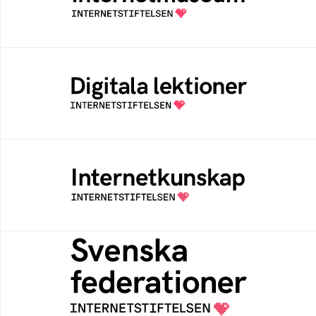
av Internetstiftelsen
Digitala lektioner
Öppen digital lärresurs med färdiga lektioner
för alla stadier i grundskolan
Internetkunskap
Samlad kunskap som hjälper dig att bli en
säker och medveten internetanvändare
Svenska federationer
Grunden för medlemskap i en sektors- eller
kontextspecifik federation