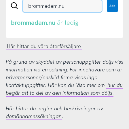
Sök
Sök
en
.se-
eller
brommadam.nu
är ledig
.nu-
domän
Här hittar du våra återförsäljare
.
På grund av skyddet av personuppgifter döljs viss
information vid en sökning. För innehavare som är
privatpersoner/enskild firma visas inga
kontaktuppgifter. Här kan du läsa mer om
hur du
begär att ta del av den information som döljs
.
Här hittar du
regler och beskrivningar av
domännamnssökningar
.