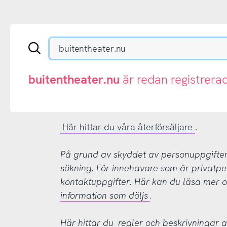
Sök
en
.se-
eller
buitentheater.nu
är redan registrera
.nu-
domän
Här hittar du våra återförsäljare
.
På grund av skyddet av personuppgifter d
sökning. För innehavare som är privatpe
kontaktuppgifter. Här kan du läsa mer
information som döljs
.
Här hittar du
regler och beskrivningar