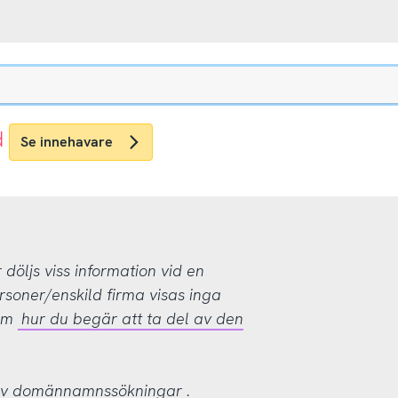
d
Se innehavare
öljs viss information vid en
rsoner/enskild firma visas inga
 om
hur du begär att ta del av den
 av domännamnssökningar
.