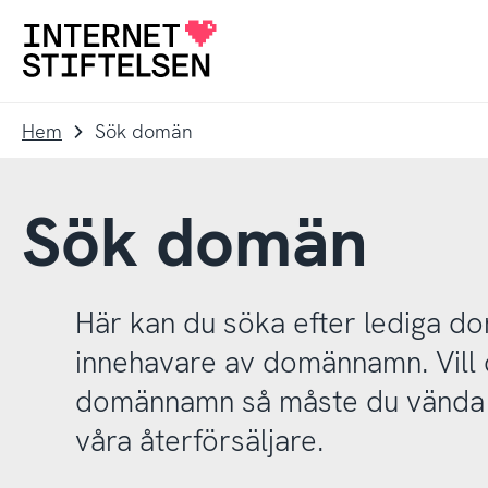
Till
Till
navigering
innehåll
Till
startsida
Hem
Sök domän
Sök domän
Här kan du söka efter lediga 
innehavare av domännamn. Vill d
domännamn så måste du vända d
våra återförsäljare.