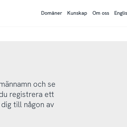
Domäner
Kunskap
Om oss
Engli
domännamn och se
u registrera ett
ig till någon av