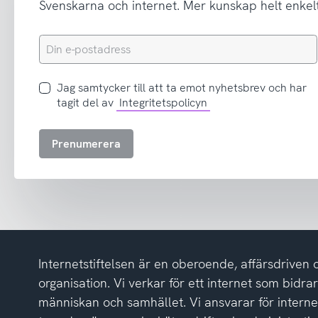
Svenskarna och internet. Mer kunskap helt enkelt
Din
e-
postadress
Jag
Jag samtycker till att ta emot nyhetsbrev och har
samtycker
tagit del av
Integritetspolicyn
till
att
Prenumerera
ta
emot
nyhetsbrev
och
har
tagit
del
Internetstiftelsen är en oberoende, affärsdriven 
av
integritetspolicyn
organisation. Vi verkar för ett internet som bidrar p
människan och samhället. Vi ansvarar för intern