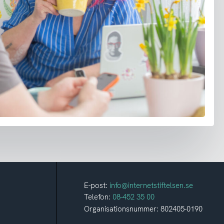
E-post:
info@internetstiftelsen.se
Telefon:
08-452 35 00
Organisationsnummer: 802405-0190