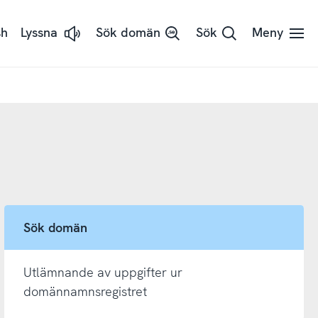
sh
Lyssna
Sök domän
Sök
Meny
Lyssna
på
sidans
text
med
ReadSpeaker
Sök domän
Utlämnande av uppgifter ur
domännamnsregistret