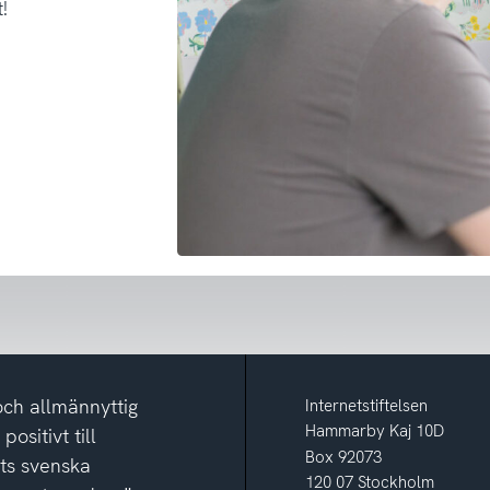
!
och allmännyttig
Internetstiftelsen
Hammarby Kaj 10D
ositivt till
Box 92073
ets svenska
120 07 Stockholm