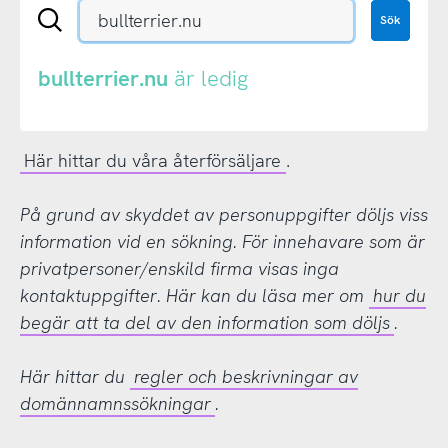
Sök
Sök
en
.se-
eller
bullterrier.nu
är ledig
.nu-
domän
Här hittar du våra återförsäljare
.
På grund av skyddet av personuppgifter döljs viss
information vid en sökning. För innehavare som är
privatpersoner/enskild firma visas inga
kontaktuppgifter. Här kan du läsa mer om
hur du
begär att ta del av den information som döljs
.
Här hittar du
regler och beskrivningar av
domännamnssökningar
.