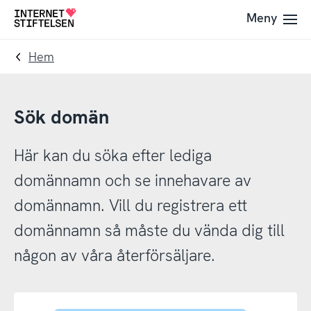
Till
Till
Meny
Till
navigering
innehåll
startsida
Hem
Sök domän
Här kan du söka efter lediga
domännamn och se innehavare av
domännamn. Vill du registrera ett
domännamn så måste du vända dig till
någon av våra återförsäljare.