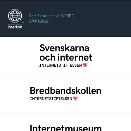
Certifierade enligt ISO/IEC
27001:2022
Svenskarna och internet
En årlig studie av svenska folkets
internetvanor
Bredbandskollen
Bredbandskollen är ett oberoende
konsumentverktyg som drivs av
Internetstiftelsen
Internetmuseum
Ett digitalt museum som byggts, och kureras