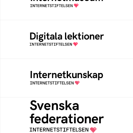
av Internetstiftelsen
Digitala lektioner
Öppen digital lärresurs med färdiga lektioner
för alla stadier i grundskolan
Internetkunskap
Samlad kunskap som hjälper dig att bli en
säker och medveten internetanvändare
Svenska federationer
Grunden för medlemskap i en sektors- eller
kontextspecifik federation