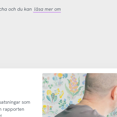
tcha och du kan
läsa mer om
 satsningar som
h rapporten
!