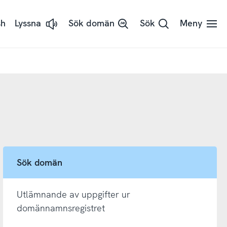
sh
Lyssna
Sök domän
Sök
Meny
Lyssna
på
sidans
text
med
ReadSpeaker
Sök domän
Utlämnande av uppgifter ur
domännamnsregistret