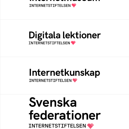
av Internetstiftelsen
Digitala lektioner
Öppen digital lärresurs med färdiga lektioner
för alla stadier i grundskolan
Internetkunskap
Samlad kunskap som hjälper dig att bli en
säker och medveten internetanvändare
Svenska federationer
Grunden för medlemskap i en sektors- eller
kontextspecifik federation