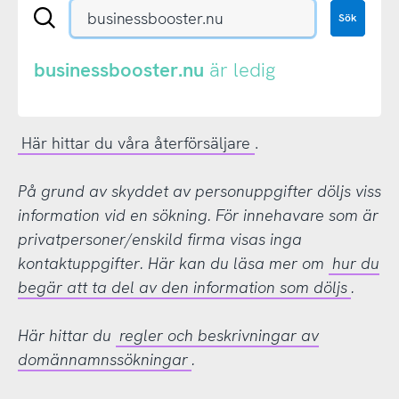
Sök
Sök
en
.se-
eller
businessbooster.nu
är ledig
.nu-
domän
Här hittar du våra återförsäljare
.
På grund av skyddet av personuppgifter döljs viss
information vid en sökning. För innehavare som är
privatpersoner/enskild firma visas inga
kontaktuppgifter. Här kan du läsa mer om
hur du
begär att ta del av den information som döljs
.
Här hittar du
regler och beskrivningar av
domännamnssökningar
.