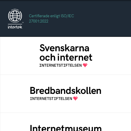
Certifierade enligt ISO/IEC
27001:2022
Svenskarna och internet
En årlig studie av svenska folkets
internetvanor
Bredbandskollen
Bredbandskollen är ett oberoende
konsumentverktyg som drivs av
Internetstiftelsen
Internetmuseum
Ett digitalt museum som byggts, och kureras