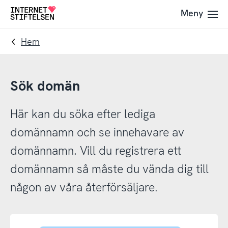
Till
Till
Meny
Till
navigering
innehåll
startsida
Hem
Sök domän
Här kan du söka efter lediga
domännamn och se innehavare av
domännamn. Vill du registrera ett
domännamn så måste du vända dig till
någon av våra återförsäljare.