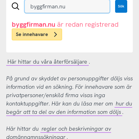
Sök
Sök
en
.se-
eller
byggfirman.nu
är redan registrerad
.nu-
Se innehavare
domän
Här hittar du våra återförsäljare
.
På grund av skyddet av personuppgifter döljs viss
information vid en sökning. För innehavare som är
privatpersoner/enskild firma visas inga
kontaktuppgifter. Här kan du läsa mer om
hur du
begär att ta del av den information som döljs
.
Här hittar du
regler och beskrivningar av
domännamnssökningar
.