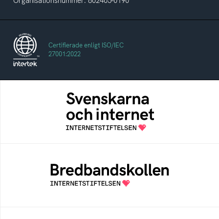
Organisationsnummer: 802405-0190
Certifierade enligt ISO/IEC
27001:2022
Svenskarna och internet
En årlig studie av svenska folkets
internetvanor
Bredbandskollen
Bredbandskollen är ett oberoende
konsumentverktyg som drivs av
Internetstiftelsen
Internetmuseum