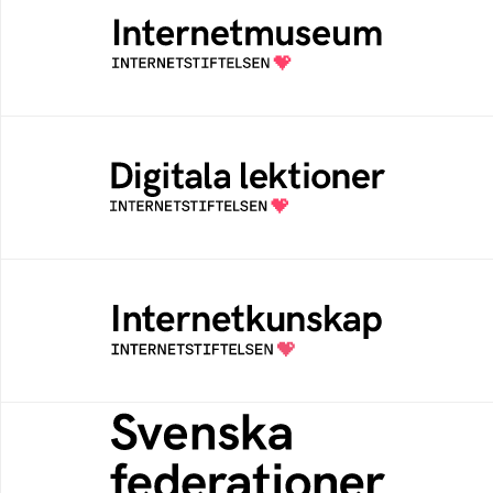
Ett digitalt museum som byggts, och kureras
av Internetstiftelsen
Digitala lektioner
Öppen digital lärresurs med färdiga lektioner
för alla stadier i grundskolan
Internetkunskap
Samlad kunskap som hjälper dig att bli en
säker och medveten internetanvändare
Svenska federationer
Grunden för medlemskap i en sektors- eller
kontextspecifik federation