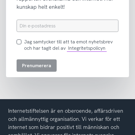
kunskap helt enkelt!
Din
e-
postadress
Jag
Jag samtycker till att ta emot nyhetsbrev
samtycker
och har tagit del av
Integritetspolicyn
till
att
Prenumerera
ta
emot
nyhetsbrev
och
har
tagit
del
Internetstiftelsen är en oberoende, affärsdriven
av
och allmännyttig organisation. Vi verkar för ett
integritetspolicyn
internet som bidrar positivt till människan och