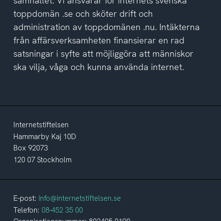
samhället. Vi ansvarar för internets svenska
toppdomän .se och sköter drift och
administration av toppdomänen .nu. Intäkterna
från affärsverksamheten finansierar en rad
satsningar i syfte att möjliggöra att människor
ska vilja, våga och kunna använda internet.
Internetstiftelsen
Hammarby Kaj 10D
Box 92073
120 07 Stockholm
E-post:
info@internetstiftelsen.se
Telefon:
08-452 35 00