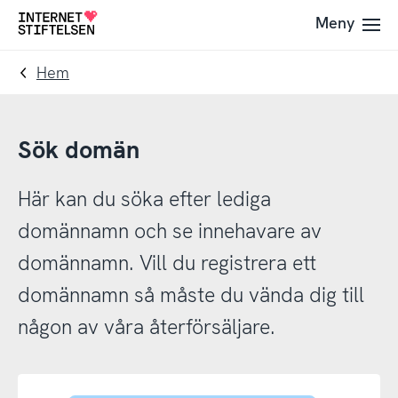
Till
Till
Meny
Till
navigering
innehåll
startsida
Hem
Sök domän
Här kan du söka efter lediga
domännamn och se innehavare av
domännamn. Vill du registrera ett
domännamn så måste du vända dig till
någon av våra återförsäljare.