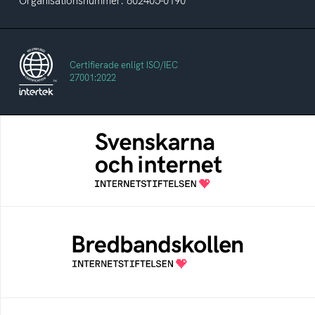
Organisationsnummer: 802405-0190
Certifierade enligt ISO/IEC
27001:2022
Svenskarna och internet
En årlig studie av svenska folkets
internetvanor
Bredbandskollen
Bredbandskollen är ett oberoende
konsumentverktyg som drivs av
Internetstiftelsen
Internetmuseum