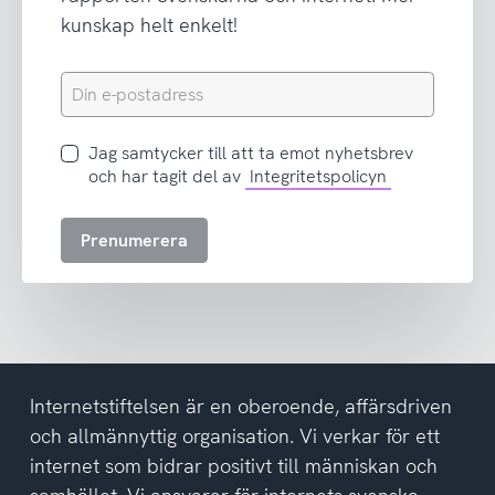
kunskap helt enkelt!
Din
e-
postadress
Jag
Jag samtycker till att ta emot nyhetsbrev
samtycker
och har tagit del av
Integritetspolicyn
till
att
Prenumerera
ta
emot
nyhetsbrev
och
har
tagit
del
Internetstiftelsen är en oberoende, affärsdriven
av
och allmännyttig organisation. Vi verkar för ett
integritetspolicyn
internet som bidrar positivt till människan och