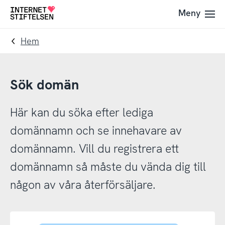
Till
Till
Meny
Till
navigering
innehåll
startsida
Hem
Sök domän
Här kan du söka efter lediga
domännamn och se innehavare av
domännamn. Vill du registrera ett
domännamn så måste du vända dig till
någon av våra återförsäljare.