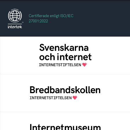
Certifierade enligt ISO/IEC
27001:2022
Svenskarna och internet
En årlig studie av svenska folkets
internetvanor
Bredbandskollen
Bredbandskollen är ett oberoende
konsumentverktyg som drivs av
Internetstiftelsen
Internetmuseum
Ett digitalt museum som byggts, och kureras