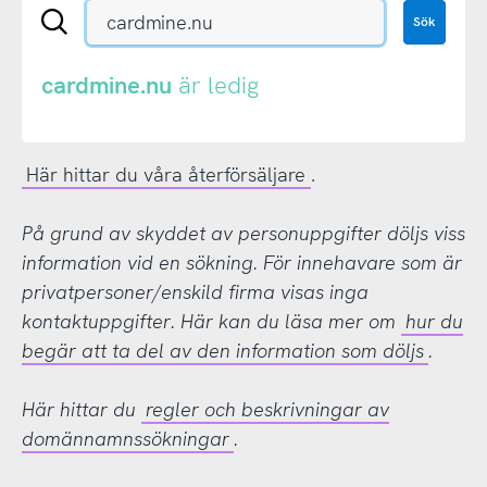
Sök
Sök
en
.se-
eller
cardmine.nu
är ledig
.nu-
domän
Här hittar du våra återförsäljare
.
På grund av skyddet av personuppgifter döljs viss
information vid en sökning. För innehavare som är
privatpersoner/enskild firma visas inga
kontaktuppgifter. Här kan du läsa mer om
hur du
begär att ta del av den information som döljs
.
Här hittar du
regler och beskrivningar av
domännamnssökningar
.