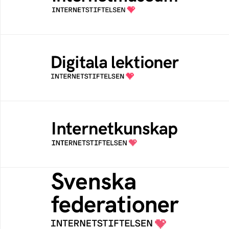
av Internetstiftelsen
Digitala lektioner
Öppen digital lärresurs med färdiga lektioner
för alla stadier i grundskolan
Internetkunskap
Samlad kunskap som hjälper dig att bli en
säker och medveten internetanvändare
Svenska federationer
Grunden för medlemskap i en sektors- eller
kontextspecifik federation