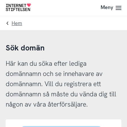
Till
Till
Meny
Till
navigering
innehåll
startsida
Hem
Sök domän
Här kan du söka efter lediga
domännamn och se innehavare av
domännamn. Vill du registrera ett
domännamn så måste du vända dig till
någon av våra återförsäljare.