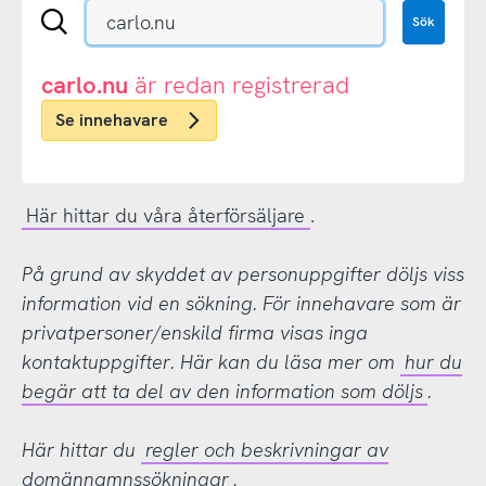
Sök
Sök
en
.se-
eller
carlo.nu
är redan registrerad
.nu-
Se innehavare
domän
Här hittar du våra återförsäljare
.
På grund av skyddet av personuppgifter döljs viss
information vid en sökning. För innehavare som är
privatpersoner/enskild firma visas inga
kontaktuppgifter. Här kan du läsa mer om
hur du
begär att ta del av den information som döljs
.
Här hittar du
regler och beskrivningar av
domännamnssökningar
.