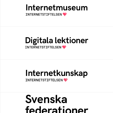
Ett digitalt museum som byggts, och kureras
av Internetstiftelsen
Digitala lektioner
Öppen digital lärresurs med färdiga lektioner
för alla stadier i grundskolan
Internetkunskap
Samlad kunskap som hjälper dig att bli en
säker och medveten internetanvändare
Svenska federationer
Grunden för medlemskap i en sektors- eller
kontextspecifik federation