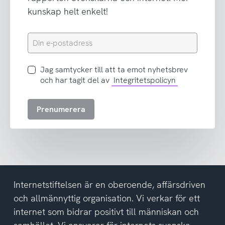
kunskap helt enkelt!
Din
e-
postadress
Jag
Jag samtycker till att ta emot nyhetsbrev
samtycker
och har tagit del av
Integritetspolicyn
till
att
Prenumerera
ta
emot
nyhetsbrev
och
har
tagit
del
Internetstiftelsen är en oberoende, affärsdriven
av
och allmännyttig organisation. Vi verkar för ett
integritetspolicyn
internet som bidrar positivt till människan och