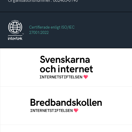
Organisationsnummer: 802405-0190
Certifierade enligt ISO/IEC
27001:2022
Svenskarna och internet
En årlig studie av svenska folkets
internetvanor
Bredbandskollen
Bredbandskollen är ett oberoende
konsumentverktyg som drivs av
Internetstiftelsen
Internetmuseum