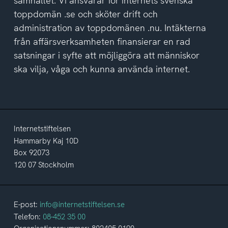
samhället. Vi ansvarar för internets svenska
toppdomän .se och sköter drift och
administration av toppdomänen .nu. Intäkterna
från affärsverksamheten finansierar en rad
satsningar i syfte att möjliggöra att människor
ska vilja, våga och kunna använda internet.
Internetstiftelsen
Hammarby Kaj 10D
Box 92073
120 07 Stockholm
E-post:
info@internetstiftelsen.se
Telefon:
08-452 35 00