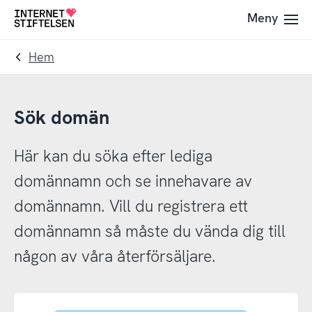
Till
Till
Meny
Till
navigering
innehåll
startsida
Hem
Sök domän
Här kan du söka efter lediga
domännamn och se innehavare av
domännamn. Vill du registrera ett
domännamn så måste du vända dig till
någon av våra återförsäljare.