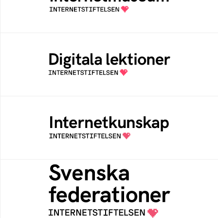
av Internetstiftelsen
Digitala lektioner
Öppen digital lärresurs med färdiga lektioner
för alla stadier i grundskolan
Internetkunskap
Samlad kunskap som hjälper dig att bli en
säker och medveten internetanvändare
Svenska federationer
Grunden för medlemskap i en sektors- eller
kontextspecifik federation