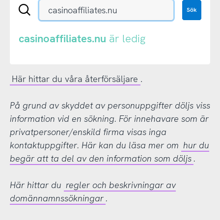
Sök
Sök
en
.se-
eller
casinoaffiliates.nu
är ledig
.nu-
domän
Här hittar du våra återförsäljare
.
På grund av skyddet av personuppgifter döljs viss
information vid en sökning. För innehavare som är
privatpersoner/enskild firma visas inga
kontaktuppgifter. Här kan du läsa mer om
hur du
begär att ta del av den information som döljs
.
Här hittar du
regler och beskrivningar av
domännamnssökningar
.