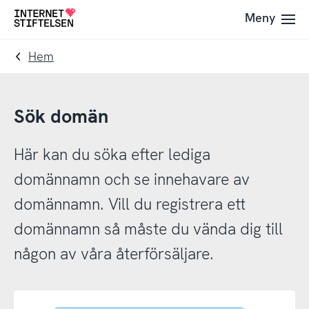
Till
Till
Meny
Till
navigering
innehåll
startsida
Hem
Sök domän
Här kan du söka efter lediga
domännamn och se innehavare av
domännamn. Vill du registrera ett
domännamn så måste du vända dig till
någon av våra återförsäljare.