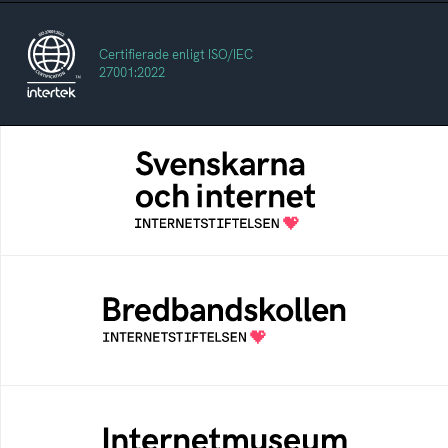
Certifierade enligt ISO/IEC
27001:2022
Svenskarna och internet
En årlig studie av svenska folkets
internetvanor
Bredbandskollen
Bredbandskollen är ett oberoende
konsumentverktyg som drivs av
Internetstiftelsen
Internetmuseum
Ett digitalt museum som byggts, och kureras