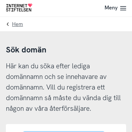
Till
Till
Meny
Till
navigering
innehåll
startsida
Hem
Sök domän
Här kan du söka efter lediga
domännamn och se innehavare av
domännamn. Vill du registrera ett
domännamn så måste du vända dig till
någon av våra återförsäljare.