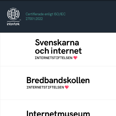
Certifierade enligt ISO/IEC
27001:2022
Svenskarna och internet
En årlig studie av svenska folkets
internetvanor
Bredbandskollen
Bredbandskollen är ett oberoende
konsumentverktyg som drivs av
Internetstiftelsen
Internetmuseum
Ett digitalt museum som byggts, och kureras