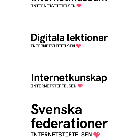
av Internetstiftelsen
Digitala lektioner
Öppen digital lärresurs med färdiga lektioner
för alla stadier i grundskolan
Internetkunskap
Samlad kunskap som hjälper dig att bli en
säker och medveten internetanvändare
Svenska federationer
Grunden för medlemskap i en sektors- eller
kontextspecifik federation