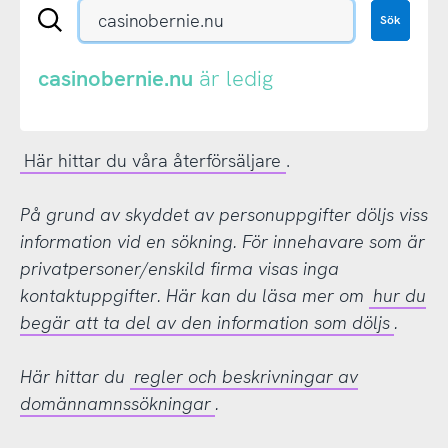
Sök
Sök
en
.se-
eller
casinobernie.nu
är ledig
.nu-
domän
Här hittar du våra återförsäljare
.
På grund av skyddet av personuppgifter döljs viss
information vid en sökning. För innehavare som är
privatpersoner/enskild firma visas inga
kontaktuppgifter. Här kan du läsa mer om
hur du
begär att ta del av den information som döljs
.
Här hittar du
regler och beskrivningar av
domännamnssökningar
.