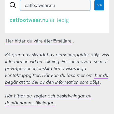
Sök
Sök
en
.se-
eller
catfootwear.nu
är ledig
.nu-
domän
Här hittar du våra återförsäljare
.
På grund av skyddet av personuppgifter döljs viss
information vid en sökning. För innehavare som är
privatpersoner/enskild firma visas inga
kontaktuppgifter. Här kan du läsa mer om
hur du
begär att ta del av den information som döljs
.
Här hittar du
regler och beskrivningar av
domännamnssökningar
.