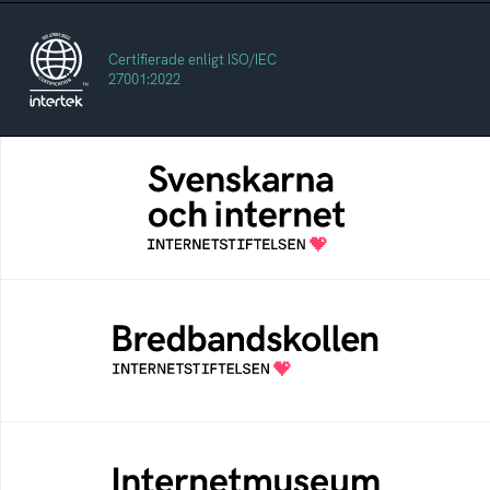
Certifierade enligt ISO/IEC
27001:2022
Svenskarna och internet
En årlig studie av svenska folkets
internetvanor
Bredbandskollen
Bredbandskollen är ett oberoende
konsumentverktyg som drivs av
Internetstiftelsen
Internetmuseum
Ett digitalt museum som byggts, och kureras