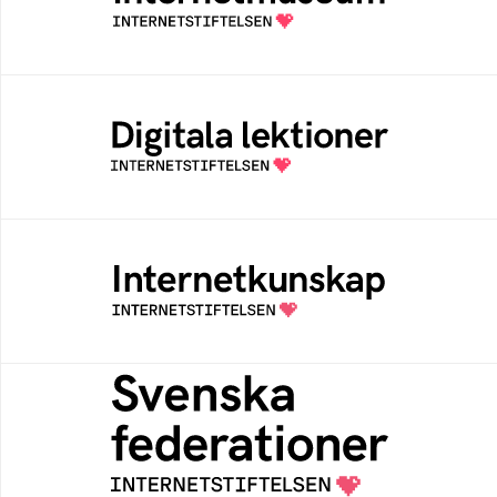
av Internetstiftelsen
Digitala lektioner
Öppen digital lärresurs med färdiga lektioner
för alla stadier i grundskolan
Internetkunskap
Samlad kunskap som hjälper dig att bli en
säker och medveten internetanvändare
Svenska federationer
Grunden för medlemskap i en sektors- eller
kontextspecifik federation