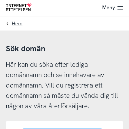
Till
Till
Meny
Till
navigering
innehåll
startsida
Hem
Sök domän
Här kan du söka efter lediga
domännamn och se innehavare av
domännamn. Vill du registrera ett
domännamn så måste du vända dig till
någon av våra återförsäljare.