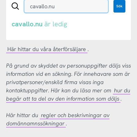
Sök
Sök
en
.se-
eller
cavallo.nu
är ledig
.nu-
domän
Här hittar du våra återförsäljare
.
På grund av skyddet av personuppgifter döljs viss
information vid en sökning. För innehavare som är
privatpersoner/enskild firma visas inga
kontaktuppgifter. Här kan du läsa mer om
hur du
begär att ta del av den information som döljs
.
Här hittar du
regler och beskrivningar av
domännamnssökningar
.