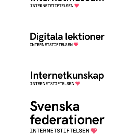
av Internetstiftelsen
Digitala lektioner
Öppen digital lärresurs med färdiga lektioner
för alla stadier i grundskolan
Internetkunskap
Samlad kunskap som hjälper dig att bli en
säker och medveten internetanvändare
Svenska federationer
Grunden för medlemskap i en sektors- eller
kontextspecifik federation