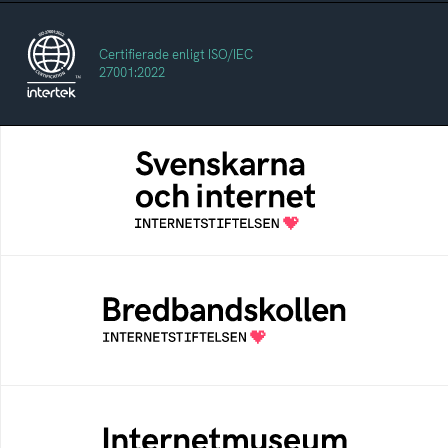
Certifierade enligt ISO/IEC
27001:2022
Svenskarna och internet
En årlig studie av svenska folkets
internetvanor
Bredbandskollen
Bredbandskollen är ett oberoende
konsumentverktyg som drivs av
Internetstiftelsen
Internetmuseum
Ett digitalt museum som byggts, och kureras