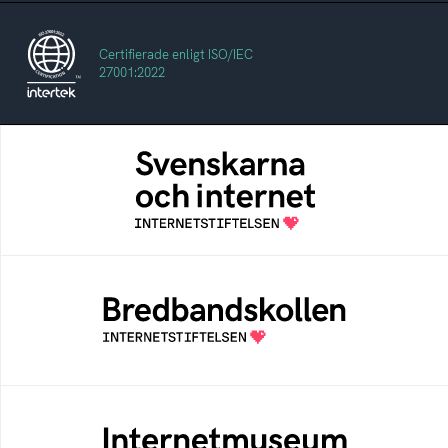
Certifierade enligt ISO/IEC
27001:2022
Svenskarna och internet
En årlig studie av svenska folkets
internetvanor
Bredbandskollen
Bredbandskollen är ett oberoende
konsumentverktyg som drivs av
Internetstiftelsen
Internetmuseum
Ett digitalt museum som byggts, och kureras