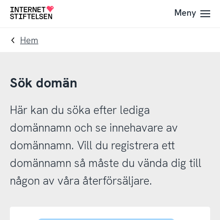
Till
Till
Meny
Till
navigering
innehåll
startsida
Hem
Sök domän
Här kan du söka efter lediga
domännamn och se innehavare av
domännamn. Vill du registrera ett
domännamn så måste du vända dig till
någon av våra återförsäljare.