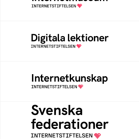
av Internetstiftelsen
Digitala lektioner
Öppen digital lärresurs med färdiga lektioner
för alla stadier i grundskolan
Internetkunskap
Samlad kunskap som hjälper dig att bli en
säker och medveten internetanvändare
Svenska federationer
Grunden för medlemskap i en sektors- eller
kontextspecifik federation