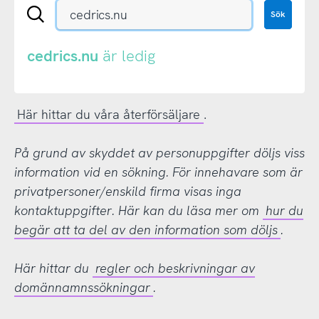
Sök
Sök
en
.se-
eller
cedrics.nu
är ledig
.nu-
domän
Här hittar du våra återförsäljare
.
På grund av skyddet av personuppgifter döljs viss
information vid en sökning. För innehavare som är
privatpersoner/enskild firma visas inga
kontaktuppgifter. Här kan du läsa mer om
hur du
begär att ta del av den information som döljs
.
Här hittar du
regler och beskrivningar av
domännamnssökningar
.