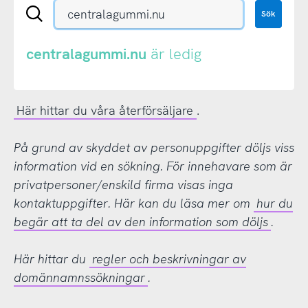
Sök
Sök
en
.se-
eller
centralagummi.nu
är ledig
.nu-
domän
Här hittar du våra återförsäljare
.
På grund av skyddet av personuppgifter döljs viss
information vid en sökning. För innehavare som är
privatpersoner/enskild firma visas inga
kontaktuppgifter. Här kan du läsa mer om
hur du
begär att ta del av den information som döljs
.
Här hittar du
regler och beskrivningar av
domännamnssökningar
.