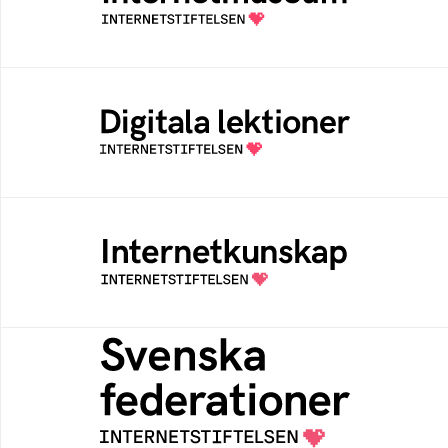
av Internetstiftelsen
Digitala lektioner
Öppen digital lärresurs med färdiga lektioner
för alla stadier i grundskolan
Internetkunskap
Samlad kunskap som hjälper dig att bli en
säker och medveten internetanvändare
Svenska federationer
Grunden för medlemskap i en sektors- eller
kontextspecifik federation