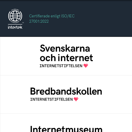
Certifierade enligt ISO/IEC
27001:2022
Svenskarna och internet
En årlig studie av svenska folkets
internetvanor
Bredbandskollen
Bredbandskollen är ett oberoende
konsumentverktyg som drivs av
Internetstiftelsen
Internetmuseum
Ett digitalt museum som byggts, och kureras