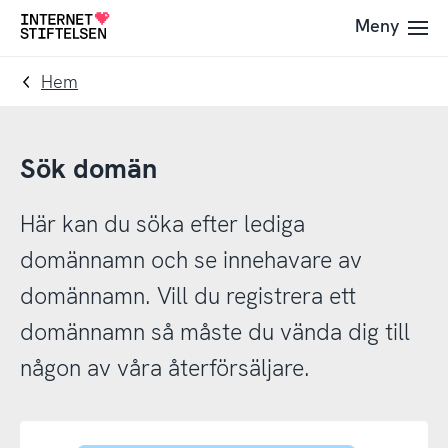
Till
Till
Meny
Till
navigering
innehåll
startsida
Hem
Sök domän
Här kan du söka efter lediga
domännamn och se innehavare av
domännamn. Vill du registrera ett
domännamn så måste du vända dig till
någon av våra återförsäljare.