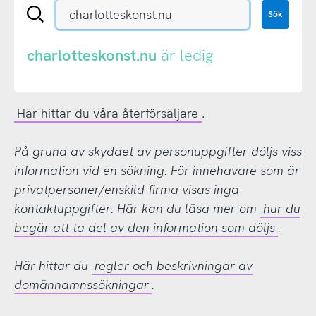
Sök
Sök
en
.se-
eller
charlotteskonst.nu
är ledig
.nu-
domän
Här hittar du våra återförsäljare
.
På grund av skyddet av personuppgifter döljs viss
information vid en sökning. För innehavare som är
privatpersoner/enskild firma visas inga
kontaktuppgifter. Här kan du läsa mer om
hur du
begär att ta del av den information som döljs
.
Här hittar du
regler och beskrivningar av
domännamnssökningar
.