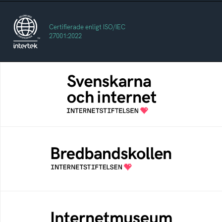
Certifierade enligt ISO/IEC
27001:2022
Svenskarna och internet
En årlig studie av svenska folkets
internetvanor
Bredbandskollen
Bredbandskollen är ett oberoende
konsumentverktyg som drivs av
Internetstiftelsen
Internetmuseum
Ett digitalt museum som byggts, och kureras