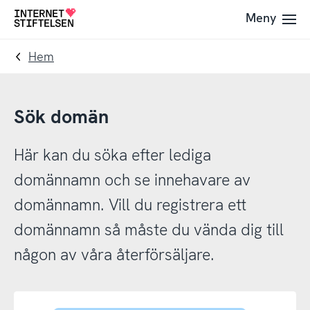
Till
Till
Meny
Till
navigering
innehåll
startsida
Hem
Sök domän
Här kan du söka efter lediga
domännamn och se innehavare av
domännamn. Vill du registrera ett
domännamn så måste du vända dig till
någon av våra återförsäljare.