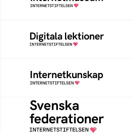
av Internetstiftelsen
Digitala lektioner
Öppen digital lärresurs med färdiga lektioner
för alla stadier i grundskolan
Internetkunskap
Samlad kunskap som hjälper dig att bli en
säker och medveten internetanvändare
Svenska federationer
Grunden för medlemskap i en sektors- eller
kontextspecifik federation