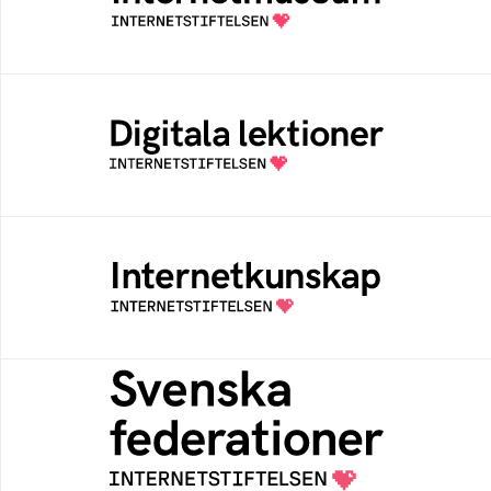
av Internetstiftelsen
Digitala lektioner
Öppen digital lärresurs med färdiga lektioner
för alla stadier i grundskolan
Internetkunskap
Samlad kunskap som hjälper dig att bli en
säker och medveten internetanvändare
Svenska federationer
Grunden för medlemskap i en sektors- eller
kontextspecifik federation