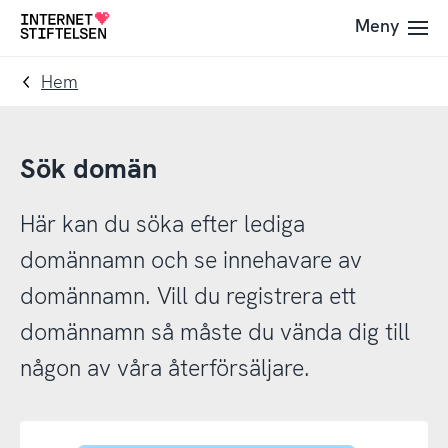
Till
Till
Meny
Till
navigering
innehåll
startsida
Hem
Sök domän
Här kan du söka efter lediga
domännamn och se innehavare av
domännamn. Vill du registrera ett
domännamn så måste du vända dig till
någon av våra återförsäljare.