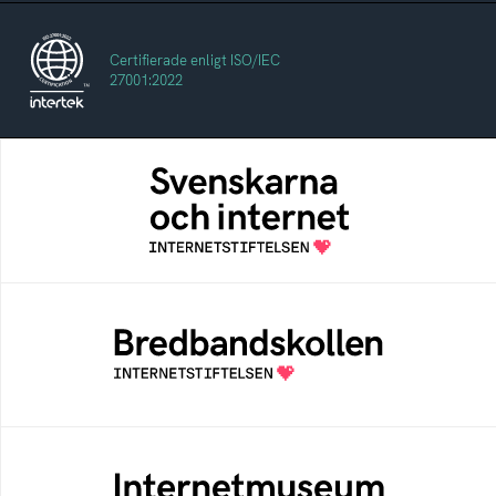
Certifierade enligt ISO/IEC
27001:2022
Svenskarna och internet
En årlig studie av svenska folkets
internetvanor
Bredbandskollen
Bredbandskollen är ett oberoende
konsumentverktyg som drivs av
Internetstiftelsen
Internetmuseum
Ett digitalt museum som byggts, och kureras