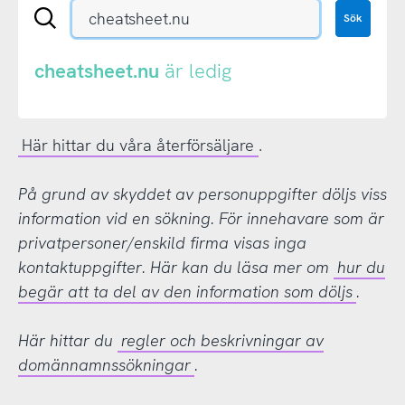
Sök
Sök
en
.se-
eller
cheatsheet.nu
är ledig
.nu-
domän
Här hittar du våra återförsäljare
.
På grund av skyddet av personuppgifter döljs viss
information vid en sökning. För innehavare som är
privatpersoner/enskild firma visas inga
kontaktuppgifter. Här kan du läsa mer om
hur du
begär att ta del av den information som döljs
.
Här hittar du
regler och beskrivningar av
domännamnssökningar
.