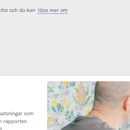
tcha och du kan
läsa mer om
 satsningar som
h rapporten
!