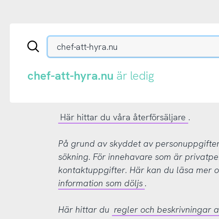
Sök
en
.se-
eller
chef-att-hyra.nu
är ledig
.nu-
domän
Här hittar du våra återförsäljare
.
På grund av skyddet av personuppgifter d
sökning. För innehavare som är privatpe
kontaktuppgifter. Här kan du läsa mer
information som döljs
.
Här hittar du
regler och beskrivningar