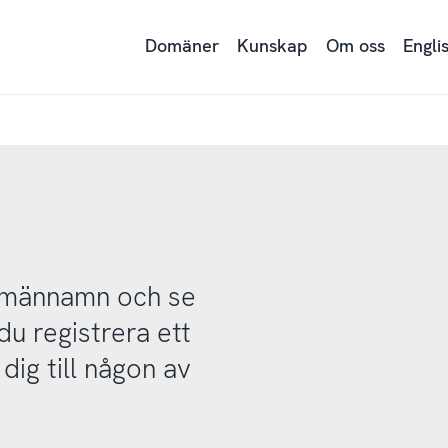
Domäner
Kunskap
Om oss
Engli
domännamn och se
u registrera ett
ig till någon av