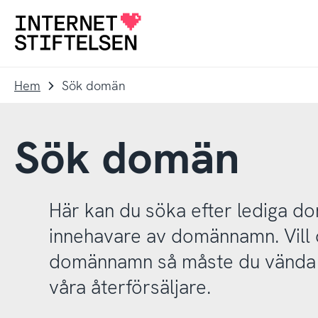
Till
Till
navigering
innehåll
Till
startsida
Hem
Sök domän
Sök domän
Här kan du söka efter lediga 
innehavare av domännamn. Vill d
domännamn så måste du vända d
våra återförsäljare.