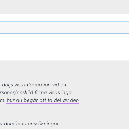
öljs viss information vid en
rsoner/enskild firma visas inga
 om
hur du begär att ta del av den
 av domännamnssökningar
.