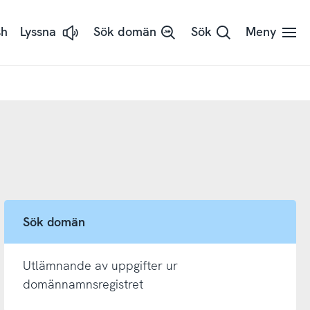
sh
Lyssna
Sök domän
Sök
Meny
Lyssna
på
sidans
text
med
ReadSpeaker
Sök domän
Utlämnande av uppgifter ur
domännamnsregistret