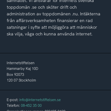
samhället. Vi ansvarar för internets svenska
toppdomän .se och sköter drift och
administration av toppdomänen .nu. Intäkterna
från affärsverksamheten finansierar en rad
satsningar i syfte att möjliggöra att människor
ska vilja, våga och kunna använda internet.
Internetstiftelsen
Hammarby Kaj 10D
Box 92073
120 07 Stockholm
E-post:
info@internetstiftelsen.se
Telefon:
08-452 35 00