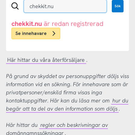
Sök
Sök
en
.se-
eller
chekkit.nu
är redan registrerad
.nu-
Se innehavare
domän
Här hittar du våra återförsäljare
.
På grund av skyddet av personuppgifter döljs viss
information vid en sökning. För innehavare som är
privatpersoner/enskild firma visas inga
kontaktuppgifter. Här kan du läsa mer om
hur du
begär att ta del av den information som döljs
.
Här hittar du
regler och beskrivningar av
domännamnssökningar
.