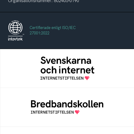
Organisationsnummer: 802405-0190
Certifierade enligt ISO/IEC
27001:2022
Svenskarna och internet
En årlig studie av svenska folkets
internetvanor
Bredbandskollen
Bredbandskollen är ett oberoende
konsumentverktyg som drivs av
Internetstiftelsen
Internetmuseum