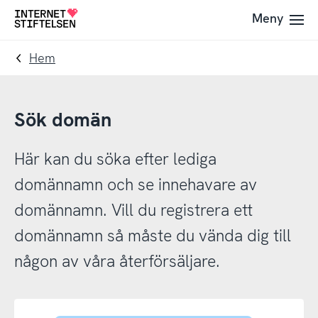
Till
Till
Meny
Till
navigering
innehåll
startsida
Hem
Sök domän
Här kan du söka efter lediga
domännamn och se innehavare av
domännamn. Vill du registrera ett
domännamn så måste du vända dig till
någon av våra återförsäljare.