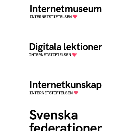
Ett digitalt museum som byggts, och kureras
av Internetstiftelsen
Digitala lektioner
Öppen digital lärresurs med färdiga lektioner
för alla stadier i grundskolan
Internetkunskap
Samlad kunskap som hjälper dig att bli en
säker och medveten internetanvändare
Svenska federationer
Grunden för medlemskap i en sektors- eller
kontextspecifik federation