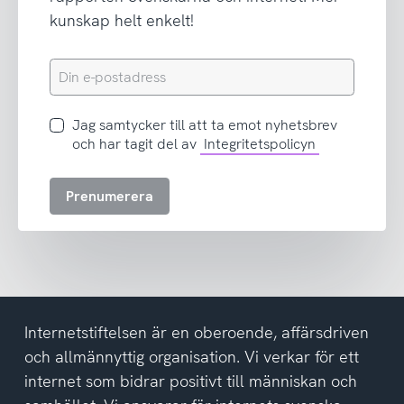
kunskap helt enkelt!
Din
e-
postadress
Jag
Jag samtycker till att ta emot nyhetsbrev
samtycker
och har tagit del av
Integritetspolicyn
till
att
Prenumerera
ta
emot
nyhetsbrev
och
har
tagit
del
Internetstiftelsen är en oberoende, affärsdriven
av
och allmännyttig organisation. Vi verkar för ett
integritetspolicyn
internet som bidrar positivt till människan och