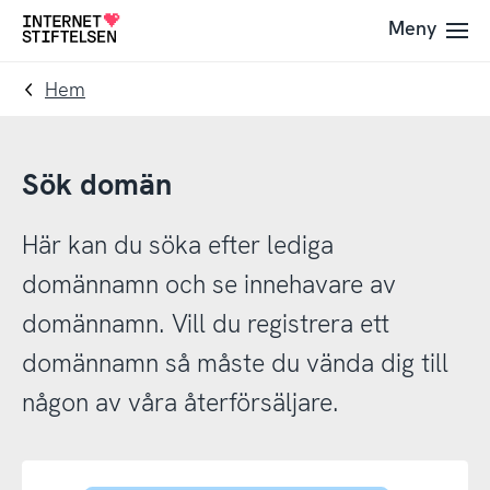
Till
Till
Meny
Till
navigering
innehåll
startsida
Hem
Sök domän
Här kan du söka efter lediga
domännamn och se innehavare av
domännamn. Vill du registrera ett
domännamn så måste du vända dig till
någon av våra återförsäljare.