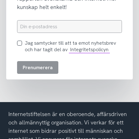
kunskap helt enkelt!
Din
e-
postadress
Jag
Jag samtycker till att ta emot nyhetsbrev
samtycker
och har tagit del av
Integritetspolicyn
till
att
Prenumerera
ta
emot
nyhetsbrev
och
har
tagit
del
Internetstiftelsen är en oberoende, affärsdriven
av
och allmännyttig organisation. Vi verkar för ett
integritetspolicyn
internet som bidrar positivt till människan och