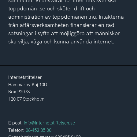
samhället. Vi ansvarar för internets svenska
toppdomän .se och sköter drift och
administration av toppdomänen .nu. Intäkterna
från affärsverksamheten finansierar en rad
satsningar i syfte att möjliggöra att människor
ska vilja, våga och kunna använda internet.
Internetstiftelsen
Hammarby Kaj 10D
Box 92073
120 07 Stockholm
E-post:
info@internetstiftelsen.se
Telefon:
08-452 35 00