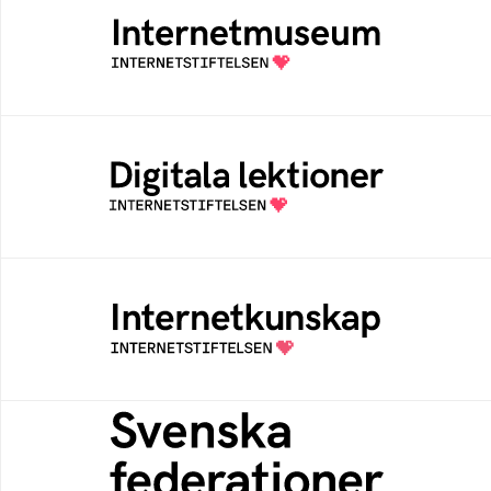
Ett digitalt museum som byggts, och kureras
av Internetstiftelsen
Digitala lektioner
Öppen digital lärresurs med färdiga lektioner
för alla stadier i grundskolan
Internetkunskap
Samlad kunskap som hjälper dig att bli en
säker och medveten internetanvändare
Svenska federationer
Grunden för medlemskap i en sektors- eller
kontextspecifik federation