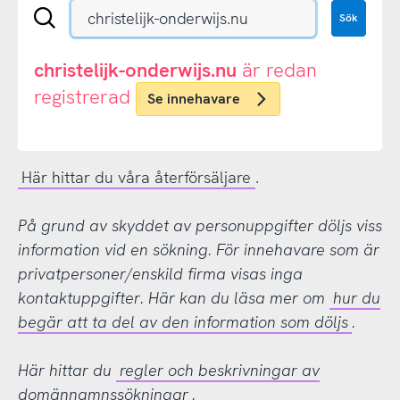
Sök
Sök
en
.se-
eller
christelijk-onderwijs.nu
är redan
.nu-
registrerad
Se innehavare
domän
Här hittar du våra återförsäljare
.
På grund av skyddet av personuppgifter döljs viss
information vid en sökning. För innehavare som är
privatpersoner/enskild firma visas inga
kontaktuppgifter. Här kan du läsa mer om
hur du
begär att ta del av den information som döljs
.
Här hittar du
regler och beskrivningar av
domännamnssökningar
.