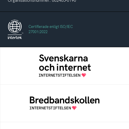
Organisationsnummer: 802405-0190
Certifierade enligt ISO/IEC
27001:2022
Svenskarna och internet
En årlig studie av svenska folkets
internetvanor
Bredbandskollen
Bredbandskollen är ett oberoende
konsumentverktyg som drivs av
Internetstiftelsen
Internetmuseum